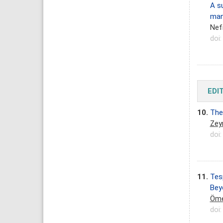
A su
man
Nef
doi
EDI
10.
The
Zey
doi
11.
Tesp
Beyo
Öme
doi