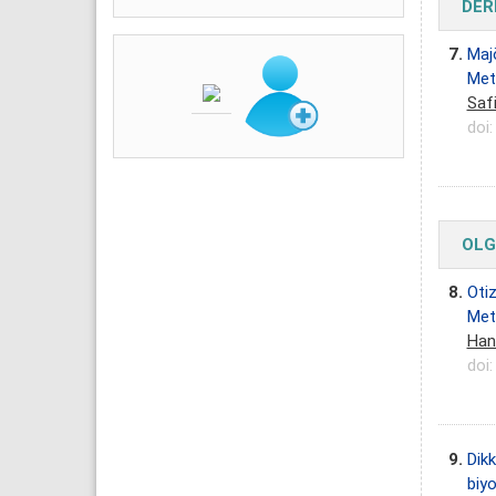
DER
7.
Majö
Met
Saf
doi
OLG
8.
Oti
Met
Han
doi
9.
Dikk
biy