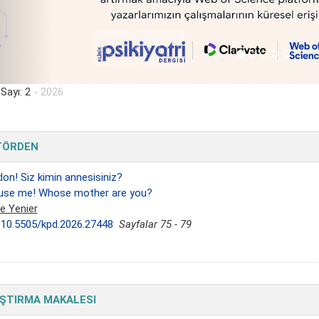
 Sayı: 2
- 2026
TÖRDEN
on! Siz kimin annesisiniz?
use me! Whose mother are you?
e Yenier
:
10.5505/kpd.2026.27448
Sayfalar 75 - 79
ŞTIRMA MAKALESI