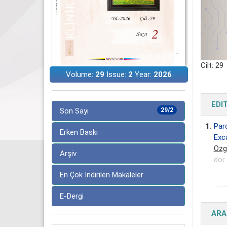
Cilt: 29
Volume:
29
Issue:
2
Year:
2026
EDI
Son Sayı
29/2
1.
Pard
Erken Baskı
Exc
Ozg
Arşiv
doi
En Çok İndirilen Makaleler
E-Dergi
ARA