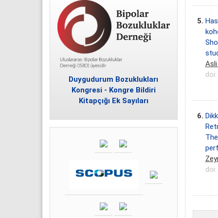
5.
Has
koh
Shor
stu
Asl
doi
Duygudurum Bozuklukları
Kongresi - Kongre Bildiri
Kitapçığı Ek Sayıları
6.
Dikk
Retr
The
per
Zey
doi