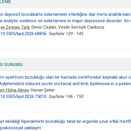
LEME
r depresif bozuklukta esketaminin etkinliğine dair meta analitik kanı
a analytic evidence on esketamine in major depressive disorder: An 
iye Zeynep Tatlı
, Deniz Ceylan, Vesile Senturk Cankorur
:
10.5505/kpd.2026.68856
Sayfalar 129 - 145
U SUNUMU
zm spektrum bozukluğu olan bir hastada metilfenidat kaynaklı akut or
hylphenidate induced acute orofacial and limb dyskinesia in a patie
ım Hülya Alınay
, Hasan Şeker
:
10.5505/kpd.2026.75010
Sayfalar 146 - 150
at eksikliği hiperaktivite bozukluğu tanılı bir ergende uzun etkili metilf
opsikososyal yaklaşım