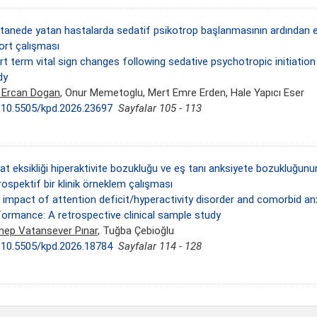
tanede yatan hastalarda sedatif psikotrop başlanmasının ardından erk
ort çalışması
t term vital sign changes following sedative psychotropic initiation
dy
i Ercan Dogan
, Onur Memetoglu, Mert Emre Erden, Hale Yapıcı Eser
:
10.5505/kpd.2026.23697
Sayfalar 105 - 113
at eksikliği hiperaktivite bozukluğu ve eş tanı anksiyete bozukluğunu
ospektif bir klinik örneklem çalışması
 impact of attention deficit/hyperactivity disorder and comorbid an
formance: A retrospective clinical sample study
nep Vatansever Pınar
, Tuğba Çebioğlu
:
10.5505/kpd.2026.18784
Sayfalar 114 - 128