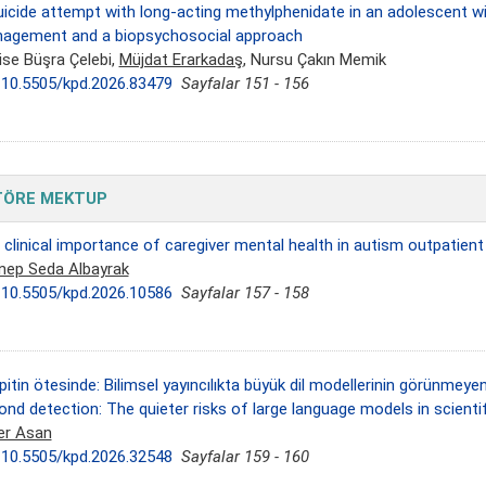
icide attempt with long-acting methylphenidate in an adolescent with
agement and a biopsychosocial approach
ise Büşra Çelebi,
Müjdat Erarkadaş
, Nursu Çakın Memik
:
10.5505/kpd.2026.83479
Sayfalar 151 - 156
TÖRE MEKTUP
 clinical importance of caregiver mental health in autism outpatient
nep Seda Albayrak
:
10.5505/kpd.2026.10586
Sayfalar 157 - 158
itin ötesinde: Bilimsel yayıncılıkta büyük dil modellerinin görünmeyen 
nd detection: The quieter risks of large language models in scientif
r Asan
:
10.5505/kpd.2026.32548
Sayfalar 159 - 160