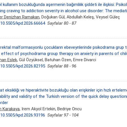
l kullanım bozukluğunda aşermenin bağımlılık şiddeti ile ilişkisi: Psikol
ing craving to addiction severity in alcohol use disorder: The mediati
er Denizhan Ramakan
, Doğukan Gül, Abdullah Keleş, Veysel Güleç
:
10.5505/kpd.2026.66664
Sayfalar 80 - 87
rektal malformasyonlu çocukların ebeveynlerinde psikodrama grup ter
 effect of psychodrama group therapy on anxiety in parents of chi
han Eslek
, Gül Özyüksel, Batuhan Özen, Emre Divarci
:
10.5505/kpd.2026.82195
Sayfalar 88 - 96
at eksikliği ve hiperaktivite bozukluğu olan erişkinler için hızlı ertele
ability and validity of the Turkish version of the quick delay question
order
in Karakaya
, Irem Akyol Ertekin, Bedriye Oncu
:
10.5505/kpd.2026.93196
Sayfalar 97 - 104