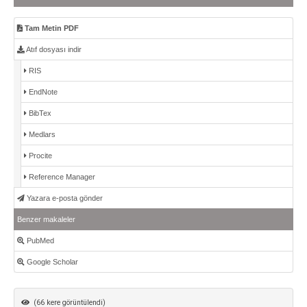
Tam Metin PDF
Atıf dosyası indir
RIS
EndNote
BibTex
Medlars
Procite
Reference Manager
Yazara e-posta gönder
Benzer makaleler
PubMed
Google Scholar
(66 kere görüntülendi)