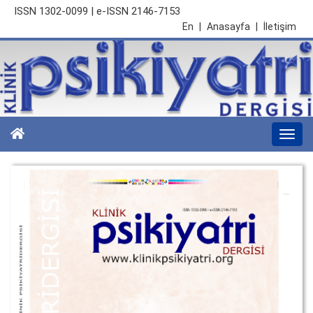
ISSN 1302-0099 | e-ISSN 2146-7153
En
|
Anasayfa
|
İletişim
Togg
navi