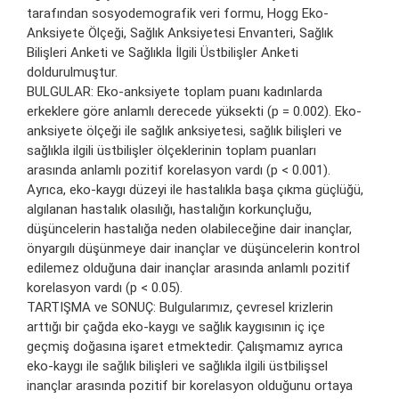
tarafından sosyodemografik veri formu, Hogg Eko-
Anksiyete Ölçeği, Sağlık Anksiyetesi Envanteri, Sağlık
Bilişleri Anketi ve Sağlıkla İlgili Üstbilişler Anketi
doldurulmuştur.
BULGULAR: Eko-anksiyete toplam puanı kadınlarda
erkeklere göre anlamlı derecede yüksekti (p = 0.002). Eko-
anksiyete ölçeği ile sağlık anksiyetesi, sağlık bilişleri ve
sağlıkla ilgili üstbilişler ölçeklerinin toplam puanları
arasında anlamlı pozitif korelasyon vardı (p < 0.001).
Ayrıca, eko-kaygı düzeyi ile hastalıkla başa çıkma güçlüğü,
algılanan hastalık olasılığı, hastalığın korkunçluğu,
düşüncelerin hastalığa neden olabileceğine dair inançlar,
önyargılı düşünmeye dair inançlar ve düşüncelerin kontrol
edilemez olduğuna dair inançlar arasında anlamlı pozitif
korelasyon vardı (p < 0.05).
TARTIŞMA ve SONUÇ: Bulgularımız, çevresel krizlerin
arttığı bir çağda eko-kaygı ve sağlık kaygısının iç içe
geçmiş doğasına işaret etmektedir. Çalışmamız ayrıca
eko-kaygı ile sağlık bilişleri ve sağlıkla ilgili üstbilişsel
inançlar arasında pozitif bir korelasyon olduğunu ortaya