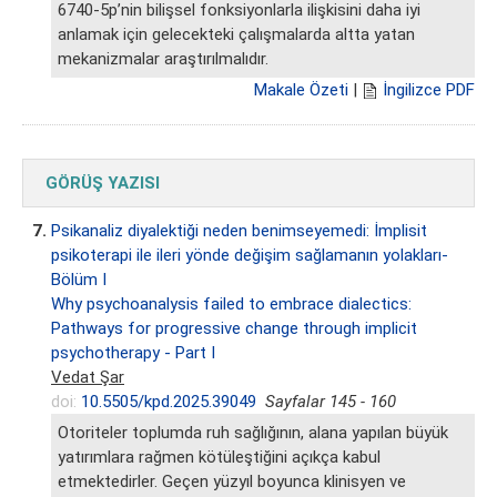
6740-5p’nin bilişsel fonksiyonlarla ilişkisini daha iyi
anlamak için gelecekteki çalışmalarda altta yatan
mekanizmalar araştırılmalıdır.
Makale Özeti
|
İngilizce PDF
GÖRÜŞ YAZISI
7.
Psikanaliz diyalektiği neden benimseyemedi: İmplisit
psikoterapi ile ileri yönde değişim sağlamanın yolakları-
Bölüm I
Why psychoanalysis failed to embrace dialectics:
Pathways for progressive change through implicit
psychotherapy - Part I
Vedat Şar
doi:
10.5505/kpd.2025.39049
Sayfalar 145 - 160
Otoriteler toplumda ruh sağlığının, alana yapılan büyük
yatırımlara rağmen kötüleştiğini açıkça kabul
etmektedirler. Geçen yüzyıl boyunca klinisyen ve