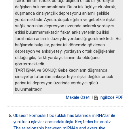
faktörleridir. Ancak bu üçü dışında ortak bir yordayıcı
değişken bulunmamaktadır. Bu ortak üçlüye ek olarak,
düşmanca cinsiyetçilik depresyonu anlamlı şekilde
yordamaktadır. Ayrıca, düşük eğitim ve gebelikle ilişkili
sağlık sorunları depresyon üzerinde anlamlı yordayıcı
etkisi bulunmamaktadır fakat anksiyetenin bu ikisi
tarafından anlamlı düzeyde yordandığı görülmektedir. Bu
bağlamda bulgular, perinatal dönemde gözlenen
depresyon ve anksiyeteyi yordayan ortak değişkenler
olduğu gibi, farklı yordayıcılarının da olduğunu
göstermektedir.
TARTIŞMA ve SONUÇ: Gebe kadınların düşmanca
cinsiyetçi tutumları anksiyeteyle ilişkili değildir ancak
perinatal depresyon üzerinde yordayıcı gücü
bulunmaktadır.
Makale Özeti
|
İngilizce PDF
6.
Obsesif kompulsif bozukluk hastalarında miRNA’lar ile
yürütücü işlevler arasındaki ilişki: Keşfedici bir analiz
The relationship between miRNAs and executive