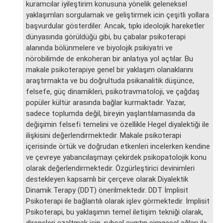
kuramcılar iyileştirim konusuna yönelik geleneksel
yaklaşımları sorgulamak ve geliştirmek icin çeşitli yollara
başvurdular gösterdiler. Ancak, tıpkı ideolojik hareketler
dünyasında görüldüğü gibi, bu çabalar psikoterapi
alanında bölünmelere ve biyolojik psikiyatri ve
nörobilimde de enkoheran bir anlatıya yol açtılar. Bu
makale psikoterapiye genel bir yaklaşım olanaklarını
araştırmakta ve bu doğrultuda psikanalitik düşünce,
felsefe, güç dinamikleri, psikotravmatoloji, ve çağdaş
popüler kültür arasında bağlar kurmaktadır. Yazar,
sadece toplumda değil, bireyin yaşlantılamasında da
değişimin felsefi temelini ve özellikle Hegel diyalektiği ile
ilişkisini değerlendirmektedir. Makale psikoterapi
içerisinde örtük ve doğrudan etkenleri incelerken kendine
ve çevreye yabancılaşmayı çekirdek psikopatolojik konu
olarak değerlendirmektedir. Özgürleştirici devinimleri
destekleyen kapsamlı bir çerçeve olarak Diyalektik
Dinamik Terapy (DDT) önerilmektedir. DDT İmplisit
Psikoterapi ile bağlantılı olarak işlev görmektedir. İmplisit
Psikoterapi, bu yaklaşımın temel iletişim tekniği olarak,
dirençleri azaltmak için, ruhsal aygıtın simgesel ağları ile