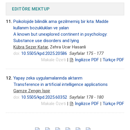
EDITÖRE MEKTUP
11.
Psikolojide bilindik ama gezilmemiş bir kıta: Madde
kullanım bozuklukları ve yalan
A known but unexplored continent in psychology:
Substance use disorders and lying
Kübra Sezer Katar
, Zehra Ucar Hasanli
doi:
10.5505/kpd.2025.20586
Sayfalar 175 - 177
Makale Özeti
|
İngilizce PDF
|
Türkçe PDF
12.
Yapay zeka uygulamalarında aktarım
Transference in artificial intelligence applications
Gamze Zengin İspir
doi:
10.5505/kpd.2025.60352
Sayfalar 178 - 180
Makale Özeti
|
İngilizce PDF
|
Türkçe PDF