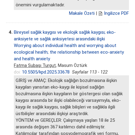
önemini vurgulamaktadır.
Makale Özeti
|
İngilizce PDF
4.
Bireysel sağlık kaygısı ve ekolojik sağlık kaygısı; eko-
anksiyete ve sağlık anksiyetesi arasındaki ilişki
Worrying about individual health and worrying about
ecological health; the relationship between eco-anxiety
and health anxiety
Fatma Subaşı Turgut
, Masum Öztürk
doi:
10.5505/kpd.2025.33678
Sayfalar 113 - 122
GİRİŞ ve AMAÇ: Ekolojik sağlığın bozulmasına ilişkin
kaygıları yansıtan eko-kaygı ile kişisel sağlığın
bozulmasına ilişkin kaygıların bir göstergesi olan sağlık
kaygısı arasında bir ilişki olabileceği varsayımıyla, eko-
kaygı ile sağlık kaygısı, sağlık bilişleri ve sağlıkla ilgili
üstbilişler arasındaki ilişkiyi araştırdık.
YÖNTEM ve GEREÇLER: Çalışmaya yaşları 18 ile 25
arasında değişen 367 katılımcı dahil edilmiştir.
Katılımcılar tarafından sosyodemografik veri formu,