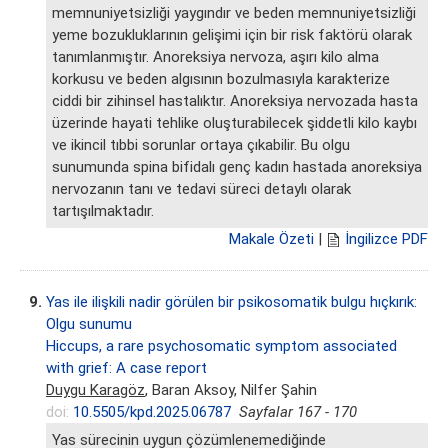
memnuniyetsizliği yaygındır ve beden memnuniyetsizliği
yeme bozukluklarının gelişimi için bir risk faktörü olarak
tanımlanmıştır. Anoreksiya nervoza, aşırı kilo alma
korkusu ve beden algısının bozulmasıyla karakterize
ciddi bir zihinsel hastalıktır. Anoreksiya nervozada hasta
üzerinde hayati tehlike oluşturabilecek şiddetli kilo kaybı
ve ikincil tıbbi sorunlar ortaya çıkabilir. Bu olgu
sunumunda spina bifidalı genç kadın hastada anoreksiya
nervozanın tanı ve tedavi süreci detaylı olarak
tartışılmaktadır.
Makale Özeti
|
İngilizce PDF
9.
Yas ile ilişkili nadir görülen bir psikosomatik bulgu hıçkırık:
Olgu sunumu
Hiccups, a rare psychosomatic symptom associated
with grief: A case report
Duygu Karagöz
, Baran Aksoy, Nilfer Şahin
doi:
10.5505/kpd.2025.06787
Sayfalar 167 - 170
Yas sürecinin uygun çözümlenemediğinde