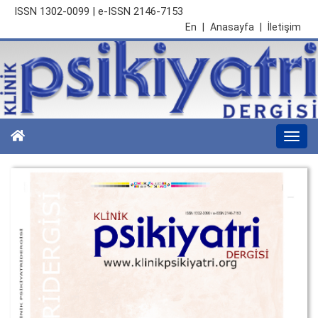
ISSN 1302-0099 | e-ISSN 2146-7153
En
|
Anasayfa
|
İletişim
Togg
navi