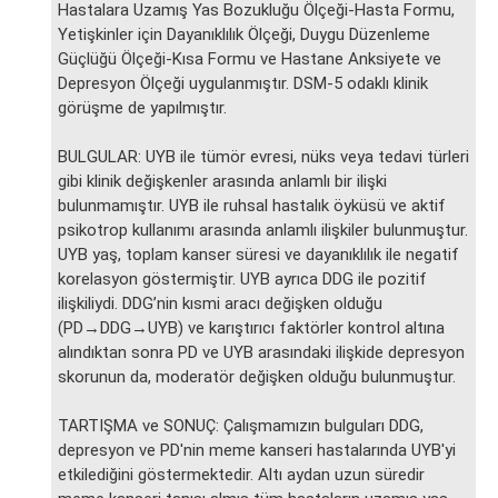
Hastalara Uzamış Yas Bozukluğu Ölçeği-Hasta Formu,
Yetişkinler için Dayanıklılık Ölçeği, Duygu Düzenleme
Güçlüğü Ölçeği-Kısa Formu ve Hastane Anksiyete ve
Depresyon Ölçeği uygulanmıştır. DSM-5 odaklı klinik
görüşme de yapılmıştır.
BULGULAR: UYB ile tümör evresi, nüks veya tedavi türleri
gibi klinik değişkenler arasında anlamlı bir ilişki
bulunmamıştır. UYB ile ruhsal hastalık öyküsü ve aktif
psikotrop kullanımı arasında anlamlı ilişkiler bulunmuştur.
UYB yaş, toplam kanser süresi ve dayanıklılık ile negatif
korelasyon göstermiştir. UYB ayrıca DDG ile pozitif
ilişkiliydi. DDG’nin kısmi aracı değişken olduğu
(PD→DDG→UYB) ve karıştırıcı faktörler kontrol altına
alındıktan sonra PD ve UYB arasındaki ilişkide depresyon
skorunun da, moderatör değişken olduğu bulunmuştur.
TARTIŞMA ve SONUÇ: Çalışmamızın bulguları DDG,
depresyon ve PD'nin meme kanseri hastalarında UYB'yi
etkilediğini göstermektedir. Altı aydan uzun süredir