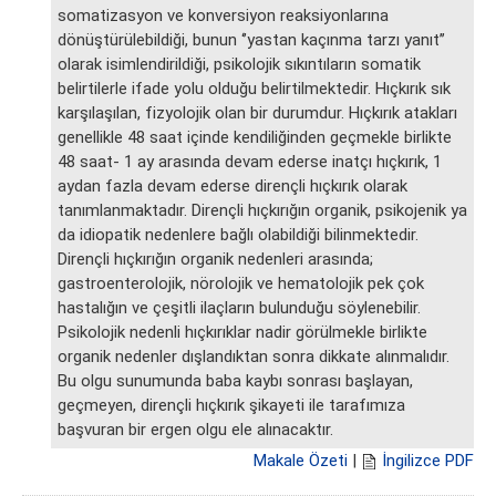
somatizasyon ve konversiyon reaksiyonlarına
dönüştürülebildiği, bunun ‘’yastan kaçınma tarzı yanıt’’
olarak isimlendirildiği, psikolojik sıkıntıların somatik
belirtilerle ifade yolu olduğu belirtilmektedir. Hıçkırık sık
karşılaşılan, fizyolojik olan bir durumdur. Hıçkırık atakları
genellikle 48 saat içinde kendiliğinden geçmekle birlikte
48 saat- 1 ay arasında devam ederse inatçı hıçkırık, 1
aydan fazla devam ederse dirençli hıçkırık olarak
tanımlanmaktadır. Dirençli hıçkırığın organik, psikojenik ya
da idiopatik nedenlere bağlı olabildiği bilinmektedir.
Dirençli hıçkırığın organik nedenleri arasında;
gastroenterolojik, nörolojik ve hematolojik pek çok
hastalığın ve çeşitli ilaçların bulunduğu söylenebilir.
Psikolojik nedenli hıçkırıklar nadir görülmekle birlikte
organik nedenler dışlandıktan sonra dikkate alınmalıdır.
Bu olgu sunumunda baba kaybı sonrası başlayan,
geçmeyen, dirençli hıçkırık şikayeti ile tarafımıza
başvuran bir ergen olgu ele alınacaktır.
Makale Özeti
|
İngilizce PDF