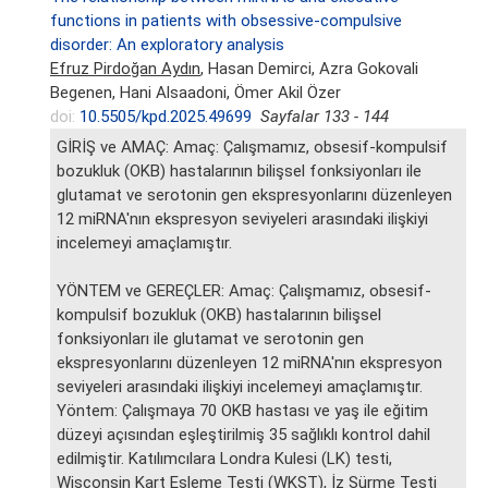
functions in patients with obsessive-compulsive
disorder: An exploratory analysis
Efruz Pirdoğan Aydın
, Hasan Demirci, Azra Gokovali
Begenen, Hani Alsaadoni, Ömer Akil Özer
doi:
10.5505/kpd.2025.49699
Sayfalar 133 - 144
GİRİŞ ve AMAÇ: Amaç: Çalışmamız, obsesif-kompulsif
bozukluk (OKB) hastalarının bilişsel fonksiyonları ile
glutamat ve serotonin gen ekspresyonlarını düzenleyen
12 miRNA'nın ekspresyon seviyeleri arasındaki ilişkiyi
incelemeyi amaçlamıştır.
YÖNTEM ve GEREÇLER: Amaç: Çalışmamız, obsesif-
kompulsif bozukluk (OKB) hastalarının bilişsel
fonksiyonları ile glutamat ve serotonin gen
ekspresyonlarını düzenleyen 12 miRNA'nın ekspresyon
seviyeleri arasındaki ilişkiyi incelemeyi amaçlamıştır.
Yöntem: Çalışmaya 70 OKB hastası ve yaş ile eğitim
düzeyi açısından eşleştirilmiş 35 sağlıklı kontrol dahil
edilmiştir. Katılımcılara Londra Kulesi (LK) testi,
Wisconsin Kart Eşleme Testi (WKST), İz Sürme Testi