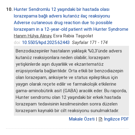
10.
Hunter Sendromlu 12 yaşındaki bir hastada olası
lorazepama bağlı advers kutanöz ilaç reaksiyonu
Adverse cutaneous drug reaction due to possible
lorazepam in a 12-year-old patient with Hunter Syndrome
Hanım Hülya Alınay
, Esra Rabia Taşpolat
doi:
10.5505/kpd.2025.62443
Sayfalar 171 - 174
Benzodiazepinler hastaların yaklaşık %0,3'ünde advers
kutanöz reaksiyonlara neden olabilir; lorazepam
yetişkinlerde aşırı duyarlılık ve ekzantematöz
erüpsiyonlarla bağlantılıdır. Orta etkili bir benzodiazepin
olan lorazepam, anksiyete ve status epileptikus için
yaygın olarak reçete edilir ve farmakolojik etkilerine
gama-aminobütirik asit (GABA) aracılık eder. Bu raporda,
Hunter sendromu olan 12 yaşındaki bir erkek hastada
lorazepam tedavisinin kesilmesinden sonra düzelen
lorazepam kaynaklı bir cilt reaksiyonu sunulmaktadır.
Makale Özeti
|
İngilizce PDF