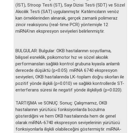
(İST), Stroop Testi (ST), Sayı Dizisi Testi (SDT) ve Sözel
Akıcılık Testi (SAT) uygulanmıştır. Katılımcıların venöz
kan örneklerinden alınarak, gerçek zamanlı polimeraz
zincir reaksiyonu (real-time PCR) yöntemiyle 12
miRNA'nın ekspresyon seviyeleri belirlenmiştir.
BULGULAR: Bulgular: OKB hastalarının soyutlama,
bilişsel esneklik, psikomotor hız ve sözel akıcılık
performansları sağlıklı kontrol grubuna kıyasla anlamlı
derecede düşüktü (p<0.05). miRNA 6740 ekspresyon
seviyeleri, OKB hastalarında LK-toplam doğru skorları ile
pozitif yönde ilişkili (p=0.010) ve sağlıklı kontrollerde ST-
enterferans süresi ile negatif yönde ilişkiliydi (p=0.020).
TARTIŞMA ve SONUÇ: Sonuç: Çalışmamız, OKB
hastalarının yürütücü fonksiyonlarda bozulma
gösterdiğini ve hem OKB hastalarında hem de genel
olarak miRNA-6740 ekspresyon seviyelerinin yürütücü
fonksiyonlarla ilişkili olabileceğini göstermiştir. miRNA-