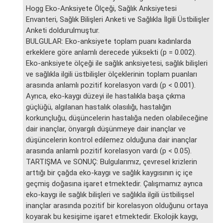
Hogg Eko-Anksiyete Ölçeği, Sağlık Anksiyetesi
Envanteri, Sağlık Bilişleri Anketi ve Sağlıkla İlgili Üstbilişler
Anketi doldurulmuştur.
BULGULAR: Eko-anksiyete toplam puanı kadınlarda
erkeklere göre anlamlı derecede yüksekti (p = 0.002).
Eko-anksiyete ölçeği ile sağlık anksiyetesi, sağlık bilişleri
ve sağlıkla ilgili üstbilişler ölçeklerinin toplam puanları
arasında anlamlı pozitif korelasyon vardı (p < 0.001).
Ayrıca, eko-kaygı düzeyi ile hastalıkla başa çıkma
güçlüğü, algılanan hastalık olasılığı, hastalığın
korkunçluğu, düşüncelerin hastalığa neden olabileceğine
dair inançlar, önyargılı düşünmeye dair inançlar ve
düşüncelerin kontrol edilemez olduğuna dair inançlar
arasında anlamlı pozitif korelasyon vardı (p < 0.05).
TARTIŞMA ve SONUÇ: Bulgularımız, çevresel krizlerin
arttığı bir çağda eko-kaygı ve sağlık kaygısının iç içe
geçmiş doğasına işaret etmektedir. Çalışmamız ayrıca
eko-kaygı ile sağlık bilişleri ve sağlıkla ilgili üstbilişsel
inançlar arasında pozitif bir korelasyon olduğunu ortaya
koyarak bu kesişime işaret etmektedir. Ekolojik kaygı,