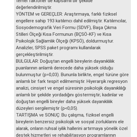
temel faktörler de kapsamlı bir şekilde
değerlendirilmiştir.
YÖNTEM ve GEREÇLER: Araştırmaya, farklı fiziksel
engellere sahip 193 katılımcı dahil edilmiştir. Katılımcılar,
Sosyodemografik Veri Formu (SDVF), Başa Çıkma
Stilleri Ölçeği Kısa Formunun (BÇSÖ-KF) ve Kısa
Psikolojik Sağlamlık Ölçeği (KPSÖ), doldurmuştur.
Analizler, SPSS paket programı kullanılarak
gerçekleştirilmiştir.
BULGULAR: Doğuştan engelli bireylerin dayanıklılık
puanlarının anlamlı derecede daha yüksek olduğu
bulunmuştur (p=0,03). Bununla birlikte, engel türüne göre
anlamlı bir fark tespit edilmemiştir. Hiyerarşik regresyon
analizi, cinsiyet ve engel süresinin psikolojik dayanıklılığı
anlamlı bir şekilde yordadığını göstermiştir; kadınlar ve
doğuştan engelli bireyler daha yüksek dayanıklılık
düzeyleri sergilemiştir (p<0,05).
TARTIŞMA ve SONUÇ: Bu çalışma, fiziksel engelli
bireylerin benzersiz psikolojik ve sosyal zorluklarını ele
alarak, onların ruhsal iyilik hallerini artırmaya yönelik özel
destek hizmetleri ve rehabilitasyon programlarının