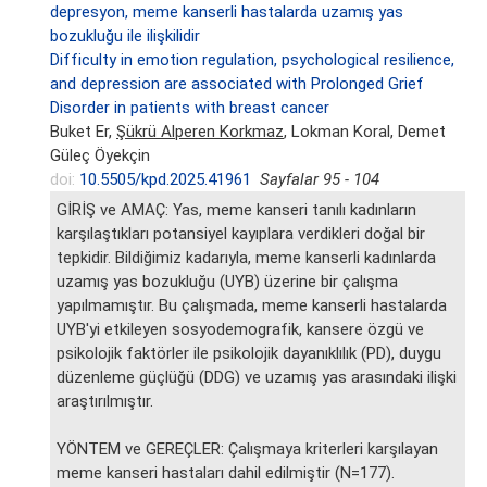
depresyon, meme kanserli hastalarda uzamış yas
bozukluğu ile ilişkilidir
Difficulty in emotion regulation, psychological resilience,
and depression are associated with Prolonged Grief
Disorder in patients with breast cancer
Buket Er,
Şükrü Alperen Korkmaz
, Lokman Koral, Demet
Güleç Öyekçin
doi:
10.5505/kpd.2025.41961
Sayfalar 95 - 104
GİRİŞ ve AMAÇ: Yas, meme kanseri tanılı kadınların
karşılaştıkları potansiyel kayıplara verdikleri doğal bir
tepkidir. Bildiğimiz kadarıyla, meme kanserli kadınlarda
uzamış yas bozukluğu (UYB) üzerine bir çalışma
yapılmamıştır. Bu çalışmada, meme kanserli hastalarda
UYB'yi etkileyen sosyodemografik, kansere özgü ve
psikolojik faktörler ile psikolojik dayanıklılık (PD), duygu
düzenleme güçlüğü (DDG) ve uzamış yas arasındaki ilişki
araştırılmıştır.
YÖNTEM ve GEREÇLER: Çalışmaya kriterleri karşılayan
meme kanseri hastaları dahil edilmiştir (N=177).