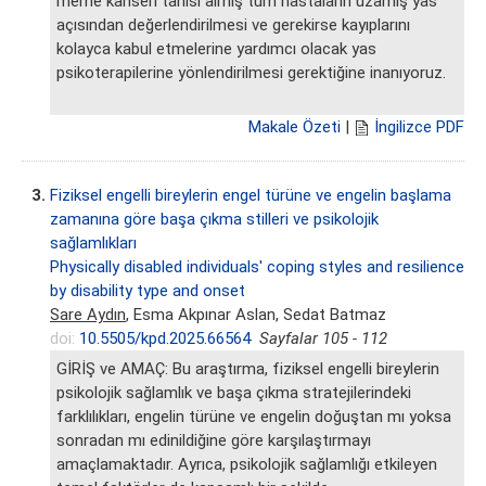
meme kanseri tanısı almış tüm hastaların uzamış yas
açısından değerlendirilmesi ve gerekirse kayıplarını
kolayca kabul etmelerine yardımcı olacak yas
psikoterapilerine yönlendirilmesi gerektiğine inanıyoruz.
Makale Özeti
|
İngilizce PDF
3.
Fiziksel engelli bireylerin engel türüne ve engelin başlama
zamanına göre başa çıkma stilleri ve psikolojik
sağlamlıkları
Physically disabled individuals' coping styles and resilience
by disability type and onset
Sare Aydın
, Esma Akpınar Aslan, Sedat Batmaz
doi:
10.5505/kpd.2025.66564
Sayfalar 105 - 112
GİRİŞ ve AMAÇ: Bu araştırma, fiziksel engelli bireylerin
psikolojik sağlamlık ve başa çıkma stratejilerindeki
farklılıkları, engelin türüne ve engelin doğuştan mı yoksa
sonradan mı edinildiğine göre karşılaştırmayı
amaçlamaktadır. Ayrıca, psikolojik sağlamlığı etkileyen