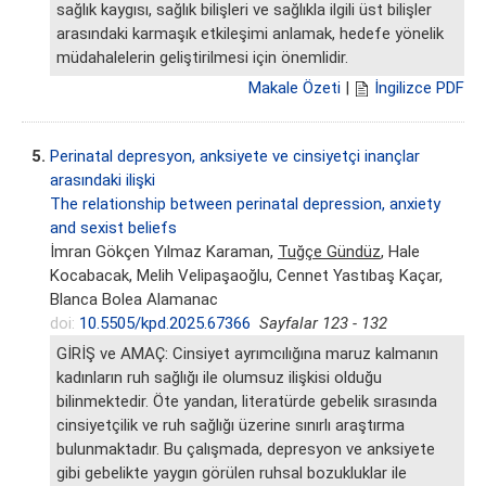
sağlık kaygısı, sağlık bilişleri ve sağlıkla ilgili üst bilişler
arasındaki karmaşık etkileşimi anlamak, hedefe yönelik
müdahalelerin geliştirilmesi için önemlidir.
Makale Özeti
|
İngilizce PDF
5.
Perinatal depresyon, anksiyete ve cinsiyetçi inançlar
arasındaki ilişki
The relationship between perinatal depression, anxiety
and sexist beliefs
İmran Gökçen Yılmaz Karaman,
Tuğçe Gündüz
, Hale
Kocabacak, Melih Velipaşaoğlu, Cennet Yastıbaş Kaçar,
Blanca Bolea Alamanac
doi:
10.5505/kpd.2025.67366
Sayfalar 123 - 132
GİRİŞ ve AMAÇ: Cinsiyet ayrımcılığına maruz kalmanın
kadınların ruh sağlığı ile olumsuz ilişkisi olduğu
bilinmektedir. Öte yandan, literatürde gebelik sırasında
cinsiyetçilik ve ruh sağlığı üzerine sınırlı araştırma
bulunmaktadır. Bu çalışmada, depresyon ve anksiyete
gibi gebelikte yaygın görülen ruhsal bozukluklar ile