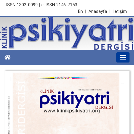
ISSN 1302-0099 | e-ISSN 2146-7153
En
|
Anasayfa
|
İletişim
Togg
navi