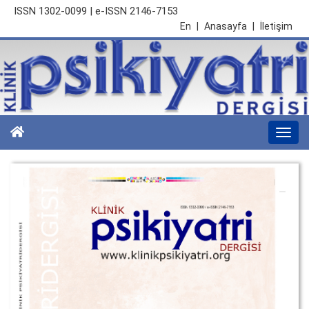
ISSN 1302-0099 | e-ISSN 2146-7153
En
|
Anasayfa
|
İletişim
Togg
navi