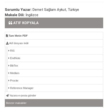
Sorumlu Yazar:
Demet Sağlam Aykut, Türkiye
Makale Dili:
İngilizce
ATIF KOPYALA
Tam Metin PDF
Atıf dosyası indir
RIS
EndNote
BibTex
Medlars
Procite
Reference Manager
Yazara e-posta gönder
Benzer makaleler