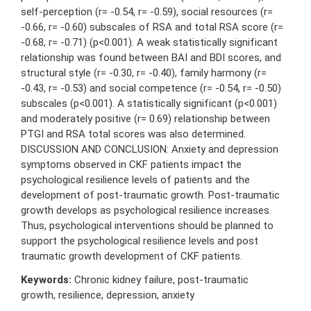
self-perception (r= -0.54, r= -0.59), social resources (r=
-0.66, r= -0.60) subscales of RSA and total RSA score (r=
-0.68, r= -0.71) (p<0.001). A weak statistically significant
relationship was found between BAI and BDI scores, and
structural style (r= -0.30, r= -0.40), family harmony (r=
-0.43, r= -0.53) and social competence (r= -0.54, r= -0.50)
subscales (p<0.001). A statistically significant (p<0.001)
and moderately positive (r= 0.69) relationship between
PTGI and RSA total scores was also determined.
DISCUSSION AND CONCLUSION: Anxiety and depression
symptoms observed in CKF patients impact the
psychological resilience levels of patients and the
development of post-traumatic growth. Post-traumatic
growth develops as psychological resilience increases.
Thus, psychological interventions should be planned to
support the psychological resilience levels and post
traumatic growth development of CKF patients.
Keywords:
Chronic kidney failure, post-traumatic
growth, resilience, depression, anxiety