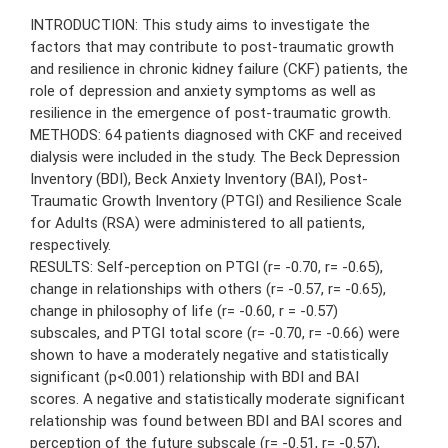
INTRODUCTION: This study aims to investigate the
factors that may contribute to post-traumatic growth
and resilience in chronic kidney failure (CKF) patients, the
role of depression and anxiety symptoms as well as
resilience in the emergence of post-traumatic growth.
METHODS: 64 patients diagnosed with CKF and received
dialysis were included in the study. The Beck Depression
Inventory (BDI), Beck Anxiety Inventory (BAI), Post-
Traumatic Growth Inventory (PTGI) and Resilience Scale
for Adults (RSA) were administered to all patients,
respectively.
RESULTS: Self-perception on PTGI (r= -0.70, r= -0.65),
change in relationships with others (r= -0.57, r= -0.65),
change in philosophy of life (r= -0.60, r = -0.57)
subscales, and PTGI total score (r= -0.70, r= -0.66) were
shown to have a moderately negative and statistically
significant (p<0.001) relationship with BDI and BAI
scores. A negative and statistically moderate significant
relationship was found between BDI and BAI scores and
perception of the future subscale (r= -0.51, r= -0.57),