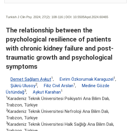
Turkish J Clin Psy. 2024; 27(2):
108-116 | DOI:
10.5505/kpd.2024.60465
The relationship between the
psychological resilience of patients
with chronic kidney failure and post-
traumatic growth and psychological
symptoms
1
1
Demet Sağlam Aykut
,
Evrim Özkorumak Karaguzel
,
2
1
Şükrü Ulusoy
,
Filiz Civil Arslan
,
Medine Gözde
3
1
Üstündağ
,
Aykut Karahan
1
Karadeniz Teknik Üniversitesi Psikiyatri Ana Bilim Dalı,
Trabzon, Türkiye
2
Karadeniz Teknik Üniversitesi Nefroloji Ana Bilim Dalı,
Trabzon, Türkiye
3
Karadeniz Teknik Üniversitesi Halk Sağlığı Ana Bilim Dalı,
Trabzon, Türkiye