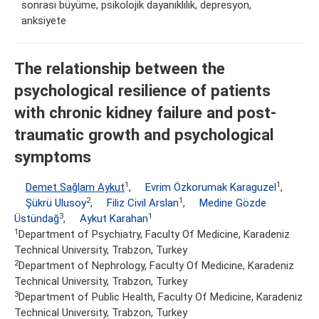
sonrası büyüme, psikolojik dayanıklılık, depresyon,
anksiyete
The relationship between the
psychological resilience of patients
with chronic kidney failure and post-
traumatic growth and psychological
symptoms
1
1
Demet Sağlam Aykut
,
Evrim Özkorumak Karaguzel
,
2
1
Şükrü Ulusoy
,
Filiz Civil Arslan
,
Medine Gözde
3
1
Üstündağ
,
Aykut Karahan
1
Department of Psychiatry, Faculty Of Medicine, Karadeniz
Technical University, Trabzon, Turkey
2
Department of Nephrology, Faculty Of Medicine, Karadeniz
Technical University, Trabzon, Turkey
3
Department of Public Health, Faculty Of Medicine, Karadeniz
Technical University, Trabzon, Turkey