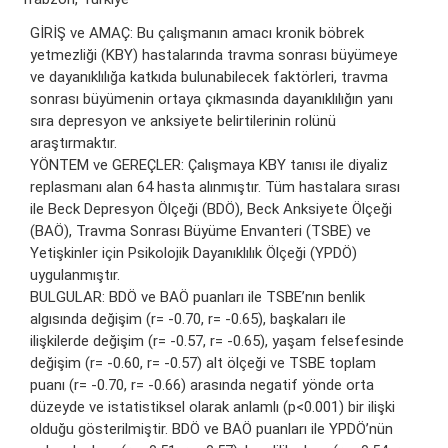
GİRİŞ ve AMAÇ: Bu çalışmanın amacı kronik böbrek
yetmezliği (KBY) hastalarında travma sonrası büyümeye
ve dayanıklılığa katkıda bulunabilecek faktörleri, travma
sonrası büyümenin ortaya çıkmasında dayanıklılığın yanı
sıra depresyon ve anksiyete belirtilerinin rolünü
araştırmaktır.
YÖNTEM ve GEREÇLER: Çalışmaya KBY tanısı ile diyaliz
replasmanı alan 64 hasta alınmıştır. Tüm hastalara sırası
ile Beck Depresyon Ölçeği (BDÖ), Beck Anksiyete Ölçeği
(BAÖ), Travma Sonrası Büyüme Envanteri (TSBE) ve
Yetişkinler için Psikolojik Dayanıklılık Ölçeği (YPDÖ)
uygulanmıştır.
BULGULAR: BDÖ ve BAÖ puanları ile TSBE’nın benlik
algısında değişim (r= -0.70, r= -0.65), başkaları ile
ilişkilerde değişim (r= -0.57, r= -0.65), yaşam felsefesinde
değişim (r= -0.60, r= -0.57) alt ölçeği ve TSBE toplam
puanı (r= -0.70, r= -0.66) arasında negatif yönde orta
düzeyde ve istatistiksel olarak anlamlı (p<0.001) bir ilişki
olduğu gösterilmiştir. BDÖ ve BAÖ puanları ile YPDÖ’nün