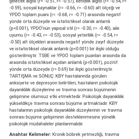
gelecek algısı (r= -0.51, r= -0.57), kendilik algısı (r= -0.54, r=
-0.59), sosyal kaynaklar (r= -0.66, r= -0.60) alt ölçeği ve
YPDÖ toplam puanı (r= -0.68, r= -0.71) arasında negatif
yönde orta düzeyde ve istatistiksel olarak anlamlı
(p<0.001), YPDÖ’nün yapısal stil (r= -0.30, r= -0.40), aile
uyumu (r= -0.43, r= -0.53), sosyal yeterlilik (r= -0.54, r=
-0.50) alt ölçekleri arasında negatif yönde zayıf düzeyde
ve istatistiksel olarak anlamlı (p<0.001) bir ilişki olduğu
gösterilmiştir. TSBE ve YPDÖ toplam puanları arasında da
arasında istatistiksel açıdan anlamlı (p<0.001), pozitif
yönde orta düzeyde (r= 0.69) bir ilişki gösterilmiştir.
TARTIŞMA ve SONUÇ: KBY hastalarında görülen
anksiyete ve depresyon belirtileri, hastaların psikolojik
dayanıklılık düzeylerine ve travma sonrası büyümenin
gelişimine olumsuz etki etmektedir. Psikolojik dayanıklılık
yükseldikçe travma sonrası büyüme artmaktadır. KBY
hastalarının psikolojik dayanıklılık düzeylerinin ve travma
sonrası büyüme gelişiminin desteklenmesine yönelik
psikolojik müdahaleler planlanmalıdır.
Anahtar Kelimeler:
Kronik böbrek yetmezliği, travma