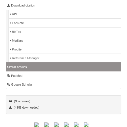
Download citation
RIS
EndNote
BibTex
Medlars
Procite
Reference Manager
Similar articles
PubMed
Google Scholar
(3 accesses)
(4189 downloaded)