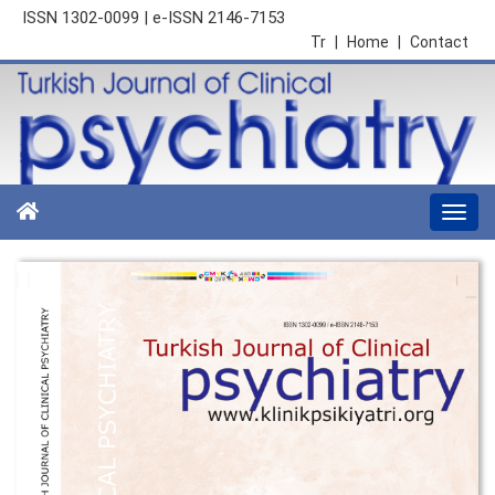
ISSN 1302-0099 | e-ISSN 2146-7153
Tr
|
Home
|
Contact
Togg
navi