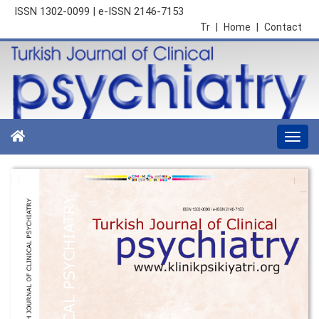
ISSN 1302-0099 | e-ISSN 2146-7153
Tr
|
Home
|
Contact
Togg
navi