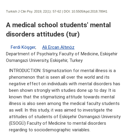
Turkish J Clin Psy. 2019; 22(1):
57-62 | DOI:
10.5505/kpd.2018.78941
A medical school students' mental
disorders attitudes (tur)
Ferdi Köşger
,
Ali Ercan Altınöz
Department of Psychiatry, Faculty of Medicine, Eskişehir
Osmangazi University, Eskişehir, Turkey
INTRODUCTION: Stigmatization for mental illness is a
phenomenon that is seen all over the world and its
negative effect on individuals with mental disorders has
been shown strongly with studies done up to day. It is
known that the stigmatizing attitude towards mental
illness is also seen among the medical faculty students
as well. In this study, it was aimed to investigate the
attitudes of students of Eskişehir Osmangazi University
(ESOGÜ) Faculty of Medicine to mental disorders
regarding to sociodemographic variables.