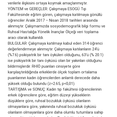
verilerle ilişkisini ortaya koymak amaçlanmıştır.
YÖNTEM ve GEREÇLER: Çalışmaya ESOGÜ Tıp
Fakültesinde eğitim gören, çalışmaya katılmaya gönüllü
öğrenciler Aralık 2017 – Nisan 2018 tarihleri arasında
alınmıştır. Çalışmamızda sosyodemografik bilgi formu ve
Ruhsal Hastalığa Yönelik İnançlar Ölçeği veri toplama
aracı olarak kullanıldı.
BULGULAR: Çalışmaya katılmayı kabul eden 314 öğrenci
değerlendirmeye alınmıştır. Çalışmaya katılanların 24’ü
(%7.6) psikiyatrik bir tanı öyküleri olduğunu, 63’ü (% 20.1)
ise psikiyatrik bir tanı öyküsü olan bir yakınları olduğunu
bildirmişlerdir. RHİÖ puanları cinsiyete göre
karşılaştırıldığında erkeklerde ölçek toplam ortalama
puanlarının kadın öğrencilerden anlamlı derecede daha
yüksek olduğu bulundu (z=2.65, p<0,01).
TARTIŞMA ve SONUÇ: Kadın tıp fakültesi öğrencilerinin
erkek öğrencilere göre, eğitim düzeyi yükseklerin
düşüklere göre, ruhsal bozukluk öyküsü olanların
olmayanlara göre, yakınında ruhsal bozukluk öyküsü
olanların olmayanlara göre daha olumlu tutumlara sahip