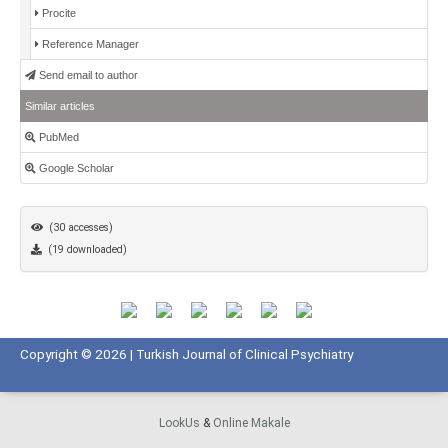
Procite
Reference Manager
Send email to author
Similar articles
PubMed
Google Scholar
(30 accesses)
(19 downloaded)
Copyright © 2026 | Turkish Journal of Clinical Psychiatry
LookUs
&
Online Makale