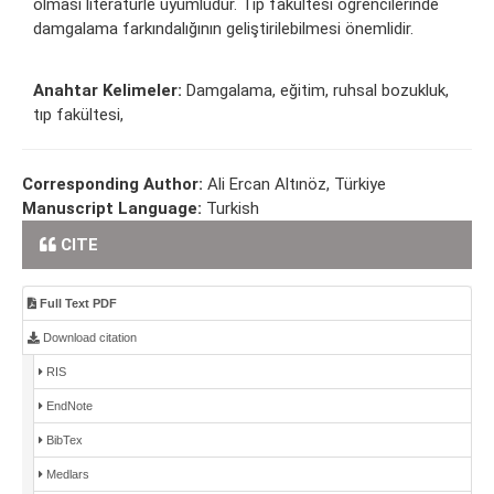
olması literatürle uyumludur. Tıp fakültesi öğrencilerinde
damgalama farkındalığının geliştirilebilmesi önemlidir.
Anahtar Kelimeler:
Damgalama, eğitim, ruhsal bozukluk,
tıp fakültesi,
Corresponding Author:
Ali Ercan Altınöz, Türkiye
Manuscript Language:
Turkish
CITE
Full Text PDF
Download citation
RIS
EndNote
BibTex
Medlars