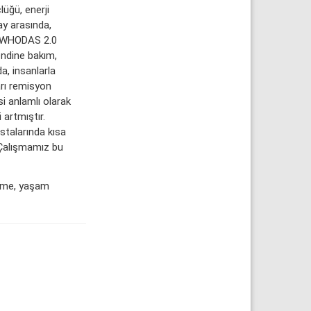
üğü, enerji
 ay arasında,
r. WHODAS 2.0
endine bakım,
a, insanlarla
arı remisyon
si anlamlı olarak
 artmıştır.
talarında kısa
. Çalışmamız bu
şerme, yaşam