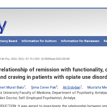
isory Board
Information for Authors
Information for Reviewers
Re
Clin Psy. 2022; 25(1):
67-74 | DOI:
10.5505/kpd.2022.65148
relationship of remission with functionality, q
and craving in patients with opiate use disord
1
2
1
et Murat Balcı
,
Şima Ceren Pak
,
Ali Erdoğan
,
Mustafa Me
z University Faculty of Medicine, Department of Psychiatry, Antalya
list Doctor, Self-Employed Psychiatrist, Antalya.
DUCTION: It was aimed to investigate the relationship between re