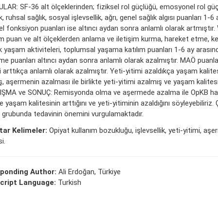
LAR: SF-36 alt ölçeklerinden; fiziksel rol güçlüğü, emosyonel rol güçl
ık, ruhsal sağlık, sosyal işlevsellik, ağrı, genel sağlık algısı puanları 1-6
sel fonksiyon puanları ise altıncı aydan sonra anlamlı olarak artmıştı
m puan ve alt ölçeklerden anlama ve iletişim kurma, hareket etme, k
k yaşam aktiviteleri, toplumsal yaşama katılım puanları 1-6 ay arasınd
me puanları altıncı aydan sonra anlamlı olarak azalmıştır. MAÖ puanl
 arttıkça anlamlı olarak azalmıştır. Yeti-yitimi azaldıkça yaşam kalite
, aşermenin azalması ile birlikte yeti-yitimi azalmış ve yaşam kalitesi
ŞMA ve SONUÇ: Remisyonda olma ve aşermede azalma ile OpKB has
 yaşam kalitesinin arttığını ve yeti-yitiminin azaldığını söyleyebiliriz
 grubunda tedavinin önemini vurgulamaktadır.
ar Kelimeler:
Opiyat kullanım bozukluğu, işlevsellik, yeti-yitimi, a
i.
ponding Author:
Ali Erdoğan, Türkiye
cript Language:
Turkish