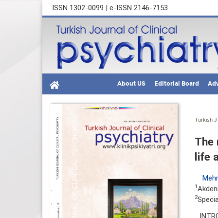
ISSN 1302-0099 | e-ISSN 2146-7153
About US
Editorial Board
Adv
Turkish J 
The 
life 
Mehm
1
Akdeni
2
Specia
INTRO