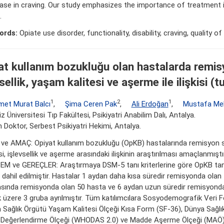
ase in craving. Our study emphasizes the importance of treatment i
.
ords:
Opiate use disorder, functionality, disability, craving, quality of l
at kullanım bozukluğu olan hastalarda remi
sellik, yaşam kalitesi ve aşerme ile ilişkisi (tu
1
2
1
et Murat Balcı
,
Şima Ceren Pak
,
Ali Erdoğan
,
Mustafa Me
z Üniversitesi Tıp Fakültesi, Psikiyatri Anabilim Dalı, Antalya.
Doktor, Serbest Psikiyatri Hekimi, Antalya.
 ve AMAÇ: Opiyat kullanım bozukluğu (OpKB) hastalarında remisyon s
si, işlevsellik ve aşerme arasındaki ilişkinin araştırılması amaçlanmıştır
M ve GEREÇLER: Araştırmaya DSM-5 tanı kriterlerine göre OpKB tanı
 dahil edilmiştir. Hastalar 1 aydan daha kısa süredir remisyonda olan
asında remisyonda olan 50 hasta ve 6 aydan uzun süredir remisyond
 üzere 3 gruba ayrılmıştır. Tüm katılımcılara Sosyodemografik Veri For
 Sağlık Örgütü Yaşam Kalitesi Ölçeği Kısa Form (SF-36), Dünya Sağlı
i Değerlendirme Ölçeği (WHODAS 2.0) ve Madde Aşerme Ölçeği (MAÖ) 