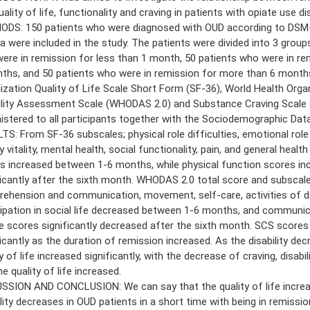
ality of life, functionality and craving in patients with opiate use d
DS: 150 patients who were diagnosed with OUD according to DSM-
ria were included in the study. The patients were divided into 3 group
ere in remission for less than 1 month, 50 patients who were in re
ths, and 50 patients who were in remission for more than 6 month
ization Quality of Life Scale Short Form (SF-36), World Health Orga
ility Assessment Scale (WHODAS 2.0) and Substance Craving Scale
istered to all participants together with the Sociodemographic Dat
TS: From SF-36 subscales; physical role difficulties, emotional role d
 vitality, mental health, social functionality, pain, and general healt
s increased between 1-6 months, while physical function scores in
ficantly after the sixth month. WHODAS 2.0 total score and subscal
ehension and communication, movement, self-care, activities of dail
cipation in social life decreased between 1-6 months, and communic
e scores significantly decreased after the sixth month. SCS score
ficantly as the duration of remission increased. As the disability dec
y of life increased significantly, with the decrease of craving, disabi
e quality of life increased.
SSION AND CONCLUSION: We can say that the quality of life incre
ility decreases in OUD patients in a short time with being in remissi