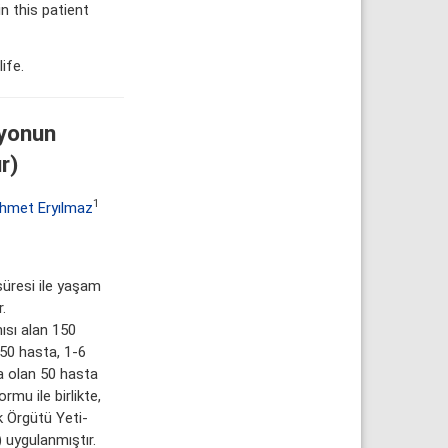
n this patient
ife.
syonun
r)
1
hmet Eryılmaz
üresi ile yaşam
.
sı alan 150
 50 hasta, 1-6
a olan 50 hasta
mu ile birlikte,
k Örgütü Yeti-
uygulanmıştır.