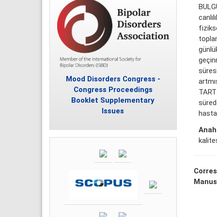
BULGU
canlıl
fizik
topla
günlü
geçin
süresi
Mood Disorders Congress -
artmış
Congress Proceedings
TARTI
Booklet Supplementary
sürede
Issues
hasta
Anaht
kalites
Corres
Manus