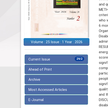
and qu
METHO
crite
who w
6 mon
Organ
Disab
admin
Volume : 25 Issue : 1 Year : 2026
RESUL
energy
score
Current Issue
29/2
signi
compr
Ahead of Print
parti
peopl
Archive
signi
qualit
Most Accessed Articles
and th
E-Journal
DISCU
disab