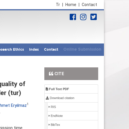
Tr
|
Home
|
Contact
Online Submission
search Ethics
Index
Contact
CITE
uality of
Full Text PDF
er (tur)
Download citation
1
hmet Eryılmaz
RIS
.
EndNote
BibTex
mission time