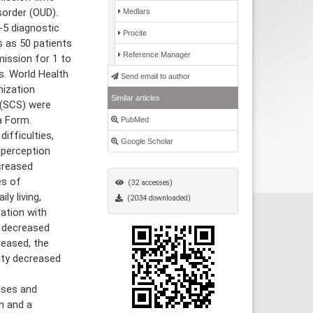
isorder (OUD).
Medlars
5 diagnostic
Procite
s as 50 patients
Reference Manager
mission for 1 to
s. World Health
Send email to author
nization
Similar articles
 (SCS) were
a Form.
PubMed
ifficulties,
Google Scholar
h perception
creased
es of
(32 accesses)
y living,
(2034 downloaded)
ation with
s decreased
reased, the
lity decreased
ases and
on and a