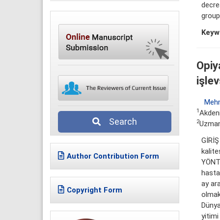
decre
group
Keyw
Opiy
işlev
Mehm
1
Akdeni
Search
2
Uzman 
GİRİŞ
kalite
Author Contribution Form
YÖNTE
hasta
ay ar
Copyright Form
olmak
Dünya
yitim