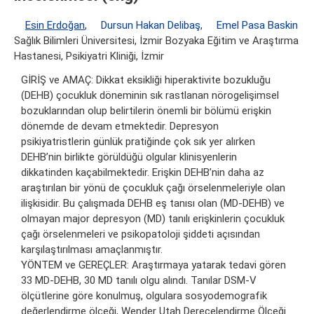
Esin Erdoğan
,
Dursun Hakan Delibaş
,
Emel Pasa Baskin
Sağlık Bilimleri Üniversitesi, İzmir Bozyaka Eğitim ve Araştırma
Hastanesi, Psikiyatri Kliniği, İzmir
GİRİŞ ve AMAÇ: Dikkat eksikliği hiperaktivite bozukluğu
(DEHB) çocukluk döneminin sık rastlanan nörogelişimsel
bozuklarından olup belirtilerin önemli bir bölümü erişkin
dönemde de devam etmektedir. Depresyon
psikiyatristlerin günlük pratiğinde çok sık yer alırken
DEHB’nin birlikte görüldüğü olgular klinisyenlerin
dikkatinden kaçabilmektedir. Erişkin DEHB’nin daha az
araştırılan bir yönü de çocukluk çağı örselenmeleriyle olan
ilişkisidir. Bu çalışmada DEHB eş tanısı olan (MD-DEHB) ve
olmayan major depresyon (MD) tanılı erişkinlerin çocukluk
çağı örselenmeleri ve psikopatoloji şiddeti açısından
karşılaştırılması amaçlanmıştır.
YÖNTEM ve GEREÇLER: Araştırmaya yatarak tedavi gören
33 MD-DEHB, 30 MD tanılı olgu alındı. Tanılar DSM-V
ölçütlerine göre konulmuş, olgulara sosyodemografik
değerlendirme ölçeği, Wender Utah Derecelendirme Ölçeği