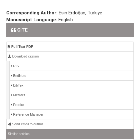
Corresponding Author:
Esin Erdoğan, Türkiye
Manuscript Language:
English
CITE
Full Text PDF
Download citation
RIS
EndNote
BibTex
Medlars
Procite
Reference Manager
Send email to author
Similar articles