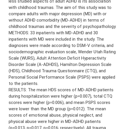
less studied aspects of adult ADHD is its association
with childhood traumas. The aim of this study was to
compare adults with major depression (MD) with or
without ADHD comorbidity (MD-ADHD) in terms of
childhood traumas and the severity of psychopathology.
METHODS: 33 inpatients with MD-ADHD and 30
inpatients with MD were included in the study. The
diagnoses were made according to DSM-V criteria, and
sociodemographic evaluation scale, Wender Utah Rating
Scale (WURS), Adult Attention Deficit Hyperactivity
Disorder Scale (A-ADHDS), Hamilton Depression Scale
(HDS), Childhood Trauma Questionnaire (CTQ), and
Personal Social Performance Scale (PSPS) were applied
to the patients.
RESULTS: The mean HDS scores of MD-ADHD patients
during hospitalization were higher (p=0.007), total CTQ
scores were higher (p=0.006), and mean PSPS scores
were lower than the MD group (p=0.012). The mean
scores of emotional abuse, physical neglect, and
physical abuse were higher in MD-ADHD patients
(p=0.013; p=0.017; p=0.016; respectively). All trauma