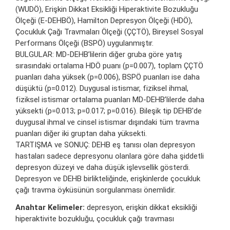
(WUDÖ), Erişkin Dikkat Eksikliği Hiperaktivite Bozukluğu
Ölçeği (E-DEHBÖ), Hamilton Depresyon Ölçeği (HDÖ),
Çocukluk Çağı Travmaları Ölçeği (ÇÇTÖ), Bireysel Sosyal
Performans Ölçeği (BSPÖ) uygulanmıştır.
BULGULAR: MD-DEHB’lilerin diğer gruba göre yatış
sırasındaki ortalama HDÖ puanı (p=0.007), toplam ÇÇTÖ
puanları daha yüksek (p=0.006), BSPÖ puanları ise daha
düşüktü (p=0.012). Duygusal istismar, fiziksel ihmal,
fiziksel istismar ortalama puanları MD-DEHB’lilerde daha
yüksekti (p=0.013; p=0.017; p=0.016). Bileşik tip DEHB'de
duygusal ihmal ve cinsel istismar dışındaki tüm travma
puanları diğer iki gruptan daha yüksekti.
TARTIŞMA ve SONUÇ: DEHB eş tanısı olan depresyon
hastaları sadece depresyonu olanlara göre daha şiddetli
depresyon düzeyi ve daha düşük işlevsellik gösterdi.
Depresyon ve DEHB birlikteliğinde, erişkinlerde çocukluk
çağı travma öyküsünün sorgulanması önemlidir.
Anahtar Kelimeler:
depresyon, erişkin dikkat eksikliği
hiperaktivite bozukluğu, çocukluk çağı travması