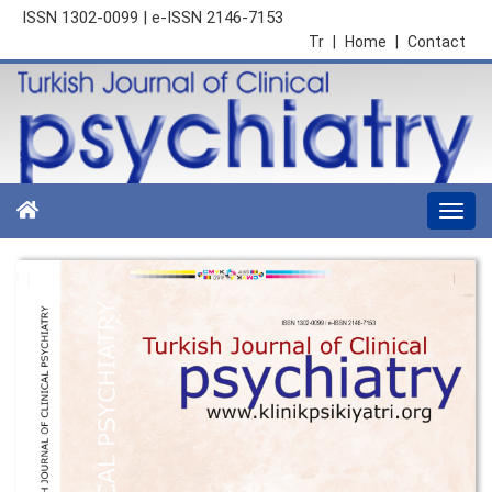
ISSN 1302-0099 | e-ISSN 2146-7153
Tr
|
Home
|
Contact
Togg
navi