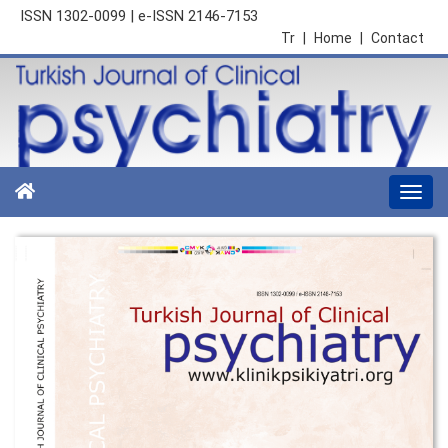
ISSN 1302-0099 | e-ISSN 2146-7153
Tr
|
Home
|
Contact
Togg
navi