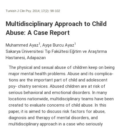
Turkish J Clin Psy. 2014; 17(2):
98-102
Multidisciplinary Approach to Child
Abuse: A Case Report
1
1
Muhammed Ayaz
, Ayşe Burcu Ayaz
Sakarya Üniversitesi Tıp Fakültesi Eğitim ve Araştırma
Hastanesi, Adapazarı
The physical and sexual abuse of children keep on being
major mental health problems. Abuse and its complica-
tions are the important part of child and adolescent
psy- chiatry services. Abused children are at risk of
serious behavioral and emotional disorders. In many
locations nationwide, multidisciplinary teams have been
created to evaluate concerns of child abuse. In this
paper, it is aimed to discuss risk factors for abuse,
diagnosis and therapy of mental disorders, and
multidisciplinary approach in a case who seriously