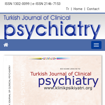
ISSN 1302-0099 | e-ISSN 2146-7153
Tr
|
Home
|
Contact
Togg
navi