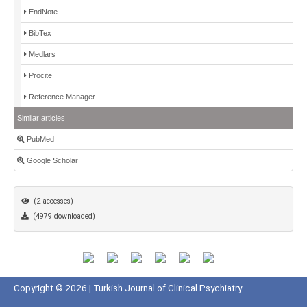
EndNote
BibTex
Medlars
Procite
Reference Manager
Similar articles
PubMed
Google Scholar
(2 accesses)
(4979 downloaded)
Copyright © 2026 | Turkish Journal of Clinical Psychiatry