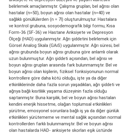
belirlemek amaçlanmıştır. Çalışma grupları, bel ağrısı olan
hastalar (n=50), boyun ağrısı olan hastalar (n=40) ve
sağlıklı gönüllülerden (n = 7l) oluşturulmuştur. Hastalara
ve kontrol grubuna, sosyodemografik bilgi formu, Kısa
Form-36 (SF-36) ve Hastane Anksiyete ve Depresyon
Ölçeği (HAD) uygulanmıştır. Ağrı şiddetini belirlemek için
Görsel Analog Skala (GAıS) uygulanmıştır. Ağrı süresi, bel
ağrısı grubunda boyun ağrısı grubuna göre anlamlı olarak
uzun bulunmuştur. Ağrı şiddeti açısından, bel ağrısı ve
boyun ağrısı gruplan arasında fark bulunmamıştır. Bel ve
boyun ağrısı olan kişilerin, fiziksel fonksiyonunun normal
kontrollere göre daha kötü olduğu, işte ya da diğer
etkinliklerinde daha fazla sorun yaşadıkları, ağrı şiddeti ve
ağrıya bağlı kısıtlılık yaşama düzeyinin fazla olduğu
saptanmıştır. Buna karşılık, bel ve boyun ağrısı hastalan
kendini enerjik hissetme, olağan toplumsal etkinlikleri
yürütme, emosyonel sorunlara bağlı iş ya da diğer günlük
etkinlikleri yürütememe ve mental sağlık açısından normal
kontrollerden farklı bulunmamıştır. Bel ve boyun ağrısı
olan hastalarda HAD- anksiyete skorları eşik üstünde