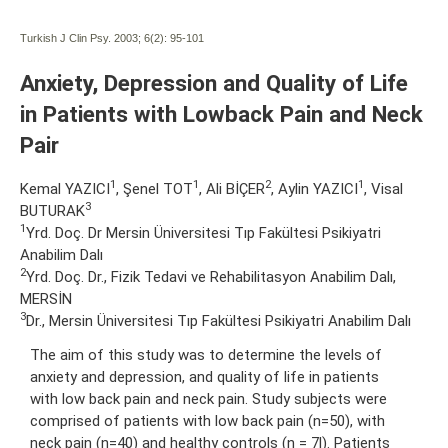
Turkish J Clin Psy. 2003; 6(2):
95-101
Anxiety, Depression and Quality of Life
in Patients with Lowback Pain and Neck
Pair
1
1
2
1
Kemal YAZICI
, Şenel TOT
, Ali BİÇER
, Aylin YAZICI
, Visal
3
BUTURAK
1
Yrd. Doç. Dr Mersin Üniversitesi Tıp Fakültesi Psikiyatri
Anabilim Dalı
2
Yrd. Doç. Dr., Fizik Tedavi ve Rehabilitasyon Anabilim Dalı,
MERSİN
3
Dr., Mersin Üniversitesi Tıp Fakültesi Psikiyatri Anabilim Dalı
The aim of this study was to determine the levels of
anxiety and depression, and quality of life in patients
with low back pain and neck pain. Study subjects were
comprised of patients with low back pain (n=50), with
neck pain (n=40) and healthy controls (n = 7l). Patients