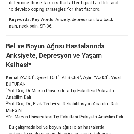
determine those factors that affect quality of life and
to develop coping strategies for that factors.
Keywords:
Key Words: Anxiety, depression, low back
pain, neck pain, SF-36.
Bel ve Boyun Ağrısı Hastalarında
Anksiyete, Depresyon ve Yaşam
Kalitesi*
1
1
2
1
Kemal YAZICI
, Şenel TOT
, Ali BİÇER
, Aylin YAZICI
, Visal
3
BUTURAK
1
Yrd. Doç. Dr Mersin Üniversitesi Tıp Fakültesi Psikiyatri
Anabilim Dalı
2
Yrd. Doç. Dr., Fizik Tedavi ve Rehabilitasyon Anabilim Dalı,
MERSİN
3
Dr., Mersin Üniversitesi Tıp Fakültesi Psikiyatri Anabilim Dalı
Bu çalışmada bel ve boyun ağrısı olan hastalarda
anksiyete ve depresyon düzeyini ve yaşam kalitesini