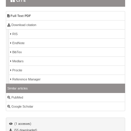
CITE
Full Text PDF
Download citation
RIS
EndNote
BibTex
Medlars
Procite
Reference Manager
Similar articles
PubMed
Google Scholar
(1 accesses)
(55 downloaded)