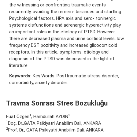
the witnessing or confronting traumatic events
recurrently, avoiding the remem- berances and startling.
Psychological factors, HPA axis and sero- toninergic
systems disfunctions and adrenergic hyperactivity play
an important roles in the etiology of PTSD. However,
there are decreased plasma and urine cortisol levels, low
frequency DST pozitivity and increased glicocorticoid
receptors. In this article, symptoms, etiology and
diagnosis of the PTSD was discussed in the light of
literature.
Keywords:
Key Words: Posttraumatic stress disorder,
comorbidity, anxiety disorder.
Travma Sonrası Stres Bozukluğu
1
2
Fuat Özgen
, Hamdullah AYDIN
1
Doç. Dr.,GATA Psikiyatri Anabilim Dali, ANKARA
2
Prof. Dr., GATA Psikiyatri Anabilim Dali, ANKARA