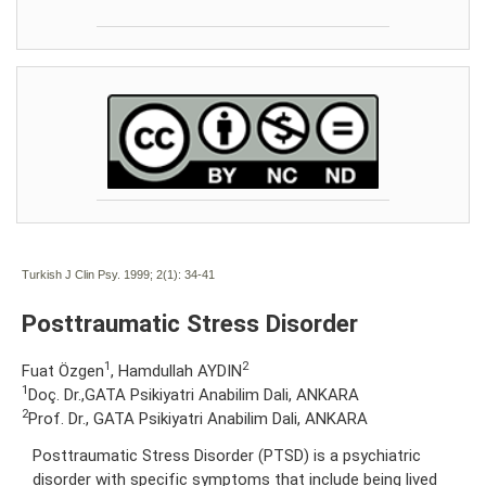
Turkish J Clin Psy. 1999; 2(1):
34-41
Posttraumatic Stress Disorder
1
2
Fuat Özgen
, Hamdullah AYDIN
1
Doç. Dr.,GATA Psikiyatri Anabilim Dali, ANKARA
2
Prof. Dr., GATA Psikiyatri Anabilim Dali, ANKARA
Posttraumatic Stress Disorder (PTSD) is a psychiatric
disorder with specific symptoms that include being lived