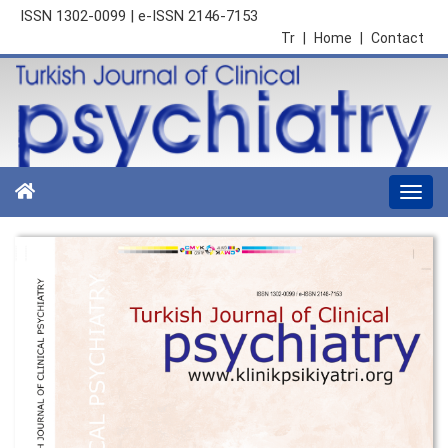
ISSN 1302-0099 | e-ISSN 2146-7153
Tr
|
Home
|
Contact
Togg
navi