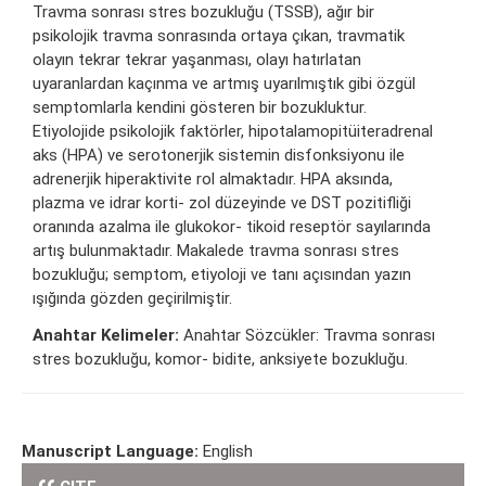
Travma sonrası stres bozukluğu (TSSB), ağır bir
psikolojik travma sonrasında ortaya çıkan, travmatik
olayın tekrar tekrar yaşanması, olayı hatırlatan
uyaranlardan kaçınma ve artmış uyarılmıştık gibi özgül
semptomlarla kendini gösteren bir bozukluktur.
Etiyolojide psikolojik faktörler, hipotalamopitüiteradrenal
aks (HPA) ve serotonerjik sistemin disfonksiyonu ile
adrenerjik hiperaktivite rol almaktadır. HPA aksında,
plazma ve idrar korti- zol düzeyinde ve DST pozitifliği
oranında azalma ile glukokor- tikoid reseptör sayılarında
artış bulunmaktadır. Makalede travma sonrası stres
bozukluğu; semptom, etiyoloji ve tanı açısından yazın
ışığında gözden geçirilmiştir.
Anahtar Kelimeler:
Anahtar Sözcükler: Travma sonrası
stres bozukluğu, komor- bidite, anksiyete bozukluğu.
Manuscript Language:
English