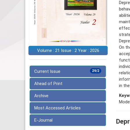
Depre
behav
abili
maint
effec
strat
Depre
On th
Volume : 21 Issue : 2 Year : 2026
accep
funct
indivi
Current Issue
29/2
relat
inform
Ahead of Print
in th
Keyw
Archive
Mode
Most Accessed Articles
E-Journal
Depr