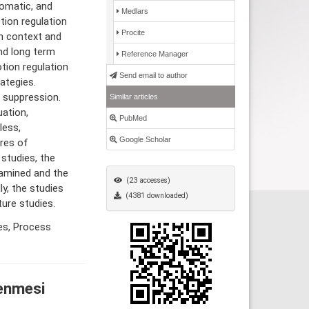
somatic, and
Medlars
tion regulation
Procite
n context and
nd long term
Reference Manager
tion regulation
Send email to author
ategies.
 suppression.
Similar articles
ation,
PubMed
less,
Google Scholar
res of
 studies, the
xamined and the
(23 accesses)
ly, the studies
(4381 downloaded)
ture studies.
es, Process
enmesi