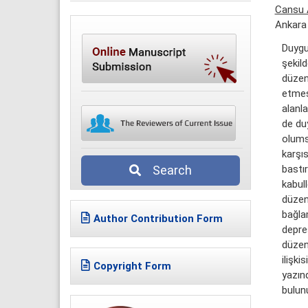
Cansu 
Ankara 
Duygu
şekild
düzen
etmes
alanl
de du
olums
karşı
bastı
Search
kabul
düzenl
bağla
Author Contribution Form
depre
düzen
ilişki
Copyright Form
yazın
bulunu