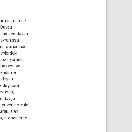
zamanlarda ne
. Duygu
masında ve devam
davranışsal
evam etmesinde
eylerdeki
uz uyaranlar
minasyon ve
lendirme,
, duygu
ve duygusal
tusunda,
ar duygu
u düzenleme ile
larak, alan
için önerilerde