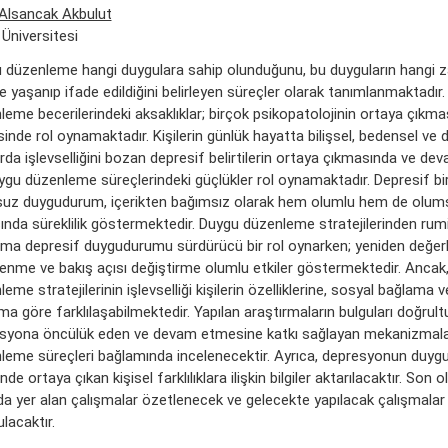
Alsancak Akbulut
Üniversitesi
 düzenleme hangi duygulara sahip olunduğunu, bu duyguların hangi 
e yaşanıp ifade edildiğini belirleyen süreçler olarak tanımlanmaktadır
leme becerilerindeki aksaklıklar; birçok psikopatolojinin ortaya çık
inde rol oynamaktadır. Kişilerin günlük hayatta bilişsel, bedensel ve 
arda işlevselliğini bozan depresif belirtilerin ortaya çıkmasında ve d
ygu düzenleme süreçlerindeki güçlükler rol oynamaktadır. Depresif bir
uz duygudurum, içerikten bağımsız olarak hem olumlu hem de olums
sında süreklilik göstermektedir. Duygu düzenleme stratejilerinden ru
rma depresif duygudurumu sürdürücü bir rol oynarken; yeniden değer
lenme ve bakış açısı değiştirme olumlu etkiler göstermektedir. Ancak
eme stratejilerinin işlevselliği kişilerin özelliklerine, sosyal bağlama 
ma göre farklılaşabilmektedir. Yapılan araştırmaların bulguları doğrul
syona öncülük eden ve devam etmesine katkı sağlayan mekanizmal
leme süreçleri bağlamında incelenecektir. Ayrıca, depresyonun duyg
sinde ortaya çıkan kişisel farklılıklara ilişkin bilgiler aktarılacaktır. Son o
da yer alan çalışmalar özetlenecek ve gelecekte yapılacak çalışmalar 
lacaktır.