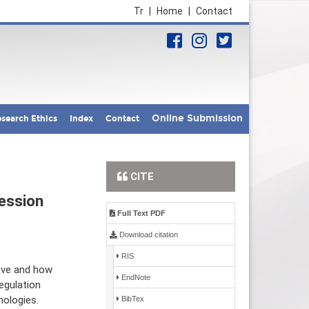
Tr
|
Home
|
Contact
Online Submission
search Ethics
Index
Contact
CITE
ession
Full Text PDF
Download citation
RIS
ave and how
EndNote
egulation
hologies.
BibTex