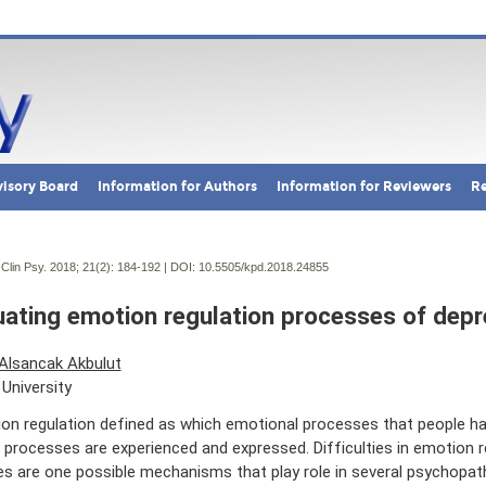
isory Board
Information for Authors
Information for Reviewers
Re
Clin Psy. 2018; 21(2):
184-192 | DOI:
10.5505/kpd.2018.24855
uating emotion regulation processes of depr
Alsancak Akbulut
University
on regulation defined as which emotional processes that people h
 processes are experienced and expressed. Difficulties in emotion r
ties are one possible mechanisms that play role in several psychopat