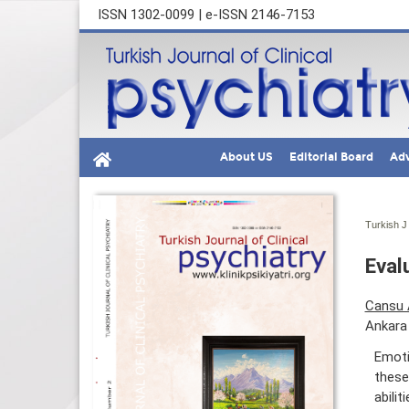
ISSN 1302-0099 | e-ISSN 2146-7153
About US
Editorial Board
Adv
Turkish J 
Eval
Cansu 
Ankara 
Emoti
these
abili