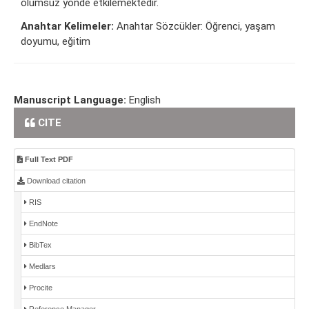
olumsuz yönde etkilemektedir.
Anahtar Kelimeler:
Anahtar Sözcükler: Öğrenci, yaşam
doyumu, eğitim
Manuscript Language:
English
CITE
Full Text PDF
Download citation
RIS
EndNote
BibTex
Medlars
Procite