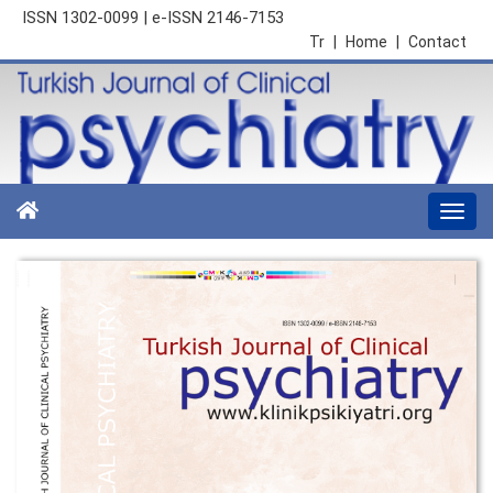
ISSN 1302-0099 | e-ISSN 2146-7153
Tr
|
Home
|
Contact
Togg
navi