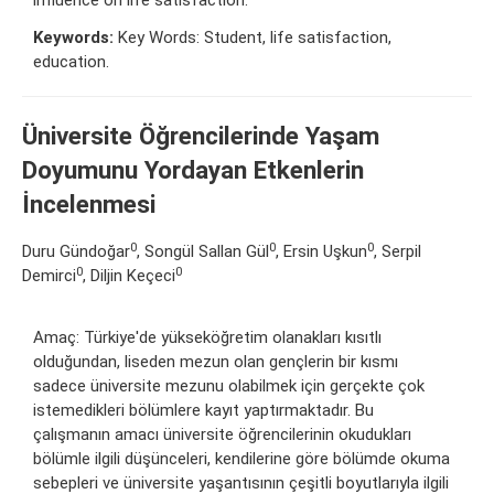
Keywords:
Key Words: Student, life satisfaction,
education.
Üniversite Öğrencilerinde Yaşam
Doyumunu Yordayan Etkenlerin
İncelenmesi
0
0
0
Duru Gündoğar
, Songül Sallan Gül
, Ersin Uşkun
, Serpil
0
0
Demirci
, Diljin Keçeci
Amaç: Türkiye'de yükseköğretim olanakları kısıtlı
olduğundan, liseden mezun olan gençlerin bir kısmı
sadece üniversite mezunu olabilmek için gerçekte çok
istemedikleri bölümlere kayıt yaptırmaktadır. Bu
çalışmanın amacı üniversite öğrencilerinin okudukları
bölümle ilgili düşünceleri, kendilerine göre bölümde okuma
sebepleri ve üniversite yaşantısının çeşitli boyutlarıyla ilgili