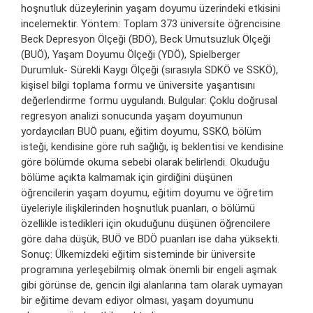
hoşnutluk düzeylerinin yaşam doyumu üzerindeki etkisini
incelemektir. Yöntem: Toplam 373 üniversite öğrencisine
Beck Depresyon Ölçeği (BDÖ), Beck Umutsuzluk Ölçeği
(BUÖ), Yaşam Doyumu Ölçeği (YDÖ), Spielberger
Durumluk- Sürekli Kaygı Ölçeği (sırasıyla SDKÖ ve SSKÖ),
kişisel bilgi toplama formu ve üniversite yaşantısını
değerlendirme formu uygulandı. Bulgular: Çoklu doğrusal
regresyon analizi sonucunda yaşam doyumunun
yordayıcıları BUÖ puanı, eğitim doyumu, SSKÖ, bölüm
isteği, kendisine göre ruh sağlığı, iş beklentisi ve kendisine
göre bölümde okuma sebebi olarak belirlendi. Okuduğu
bölüme açıkta kalmamak için girdiğini düşünen
öğrencilerin yaşam doyumu, eğitim doyumu ve öğretim
üyeleriyle ilişkilerinden hoşnutluk puanları, o bölümü
özellikle istedikleri için okuduğunu düşünen öğrencilere
göre daha düşük, BUÖ ve BDÖ puanları ise daha yüksekti.
Sonuç: Ülkemizdeki eğitim sisteminde bir üniversite
programına yerleşebilmiş olmak önemli bir engeli aşmak
gibi görünse de, gencin ilgi alanlarına tam olarak uymayan
bir eğitime devam ediyor olması, yaşam doyumunu