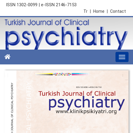
ISSN 1302-0099 | e-ISSN 2146-7153
Tr
|
Home
|
Contact
Togg
navi