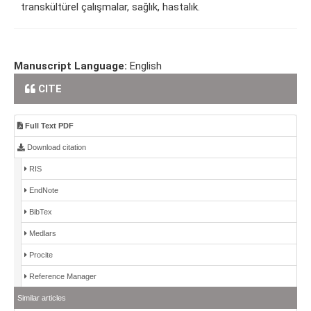
transkültürel çalışmalar, sağlık, hastalık.
Manuscript Language:
English
CITE
Full Text PDF
Download citation
RIS
EndNote
BibTex
Medlars
Procite
Reference Manager
Similar articles