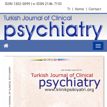
ISSN 1302-0099 | e-ISSN 2146-7153
Tr
|
Home
|
Contact
Togg
navi