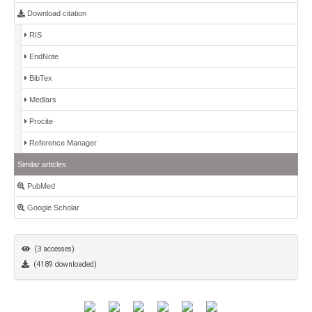
Download citation
RIS
EndNote
BibTex
Medlars
Procite
Reference Manager
Similar articles
PubMed
Google Scholar
(3 accesses)
(4189 downloaded)