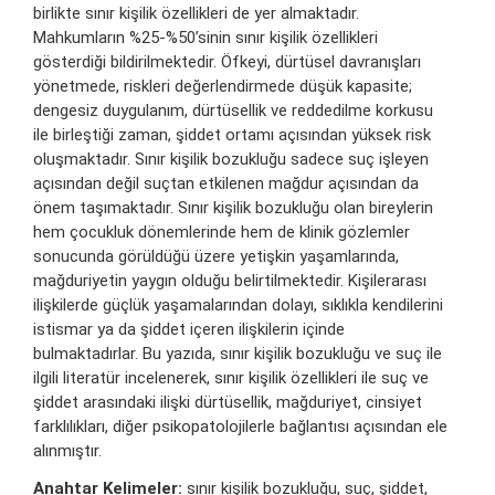
birlikte sınır kişilik özellikleri de yer almaktadır.
Mahkumların %25-%50’sinin sınır kişilik özellikleri
gösterdiği bildirilmektedir. Öfkeyi, dürtüsel davranışları
yönetmede, riskleri değerlendirmede düşük kapasite;
dengesiz duygulanım, dürtüsellik ve reddedilme korkusu
ile birleştiği zaman, şiddet ortamı açısından yüksek risk
oluşmaktadır. Sınır kişilik bozukluğu sadece suç işleyen
açısından değil suçtan etkilenen mağdur açısından da
önem taşımaktadır. Sınır kişilik bozukluğu olan bireylerin
hem çocukluk dönemlerinde hem de klinik gözlemler
sonucunda görüldüğü üzere yetişkin yaşamlarında,
mağduriyetin yaygın olduğu belirtilmektedir. Kişilerarası
ilişkilerde güçlük yaşamalarından dolayı, sıklıkla kendilerini
istismar ya da şiddet içeren ilişkilerin içinde
bulmaktadırlar. Bu yazıda, sınır kişilik bozukluğu ve suç ile
ilgili literatür incelenerek, sınır kişilik özellikleri ile suç ve
şiddet arasındaki ilişki dürtüsellik, mağduriyet, cinsiyet
farklılıkları, diğer psikopatolojilerle bağlantısı açısından ele
alınmıştır.
Anahtar Kelimeler:
sınır kişilik bozukluğu, suç, şiddet,