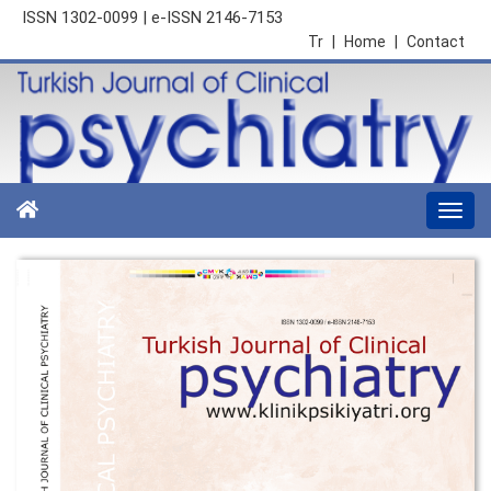
ISSN 1302-0099 | e-ISSN 2146-7153
Tr
|
Home
|
Contact
Togg
navi