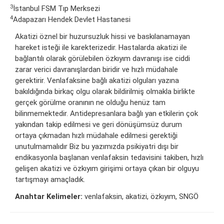
3
İstanbul FSM Tıp Merksezi
4
Adapazarı Hendek Devlet Hastanesi
Akatizi öznel bir huzursuzluk hissi ve baskılanamayan
hareket isteği ile karekterizedir. Hastalarda akatizi ile
bağlantılı olarak görülebilen özkıyım davranışı ise ciddi
zarar verici davranışlardan biridir ve hızlı müdahale
gerektirir. Venlafaksine bağlı akatizi olguları yazına
bakıldığında birkaç olgu olarak bildirilmiş olmakla birlikte
gerçek görülme oranının ne olduğu henüz tam
bilinmemektedir. Antidepresanlara bağlı yan etkilerin çok
yakından takip edilmesi ve geri dönüşümsüz durum
ortaya çıkmadan hızlı müdahale edilmesi gerektiği
unutulmamalıdır Biz bu yazımızda psikiyatri dışı bir
endikasyonla başlanan venlafaksin tedavisini takiben, hızlı
gelişen akatizi ve özkıyım girişimi ortaya çıkan bir olguyu
tartışmayı amaçladık.
Anahtar Kelimeler:
venlafaksin, akatizi, özkıyım, SNGÖ