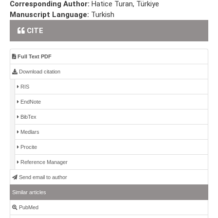
Corresponding Author:
Hatice Turan, Türkiye
Manuscript Language:
Turkish
CITE
Full Text PDF
Download citation
RIS
EndNote
BibTex
Medlars
Procite
Reference Manager
Send email to author
Similar articles
PubMed