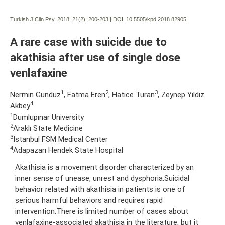
Turkish J Clin Psy. 2018; 21(2):
200-203 | DOI:
10.5505/kpd.2018.82905
A rare case with suicide due to
akathisia after use of single dose
venlafaxine
1
2
3
Nermin Gündüz
, Fatma Eren
,
Hatice Turan
, Zeynep Yıldız
4
Akbey
1
Dumlupınar University
2
Araklı State Medicine
3
Istanbul FSM Medical Center
4
Adapazarı Hendek State Hospital
Akathisia is a movement disorder characterized by an
inner sense of unease, unrest and dysphoria.Suicidal
behavior related with akathisia in patients is one of
serious harmful behaviors and requires rapid
intervention.There is limited number of cases about
venlafaxine-associated akathisia in the literature, but it