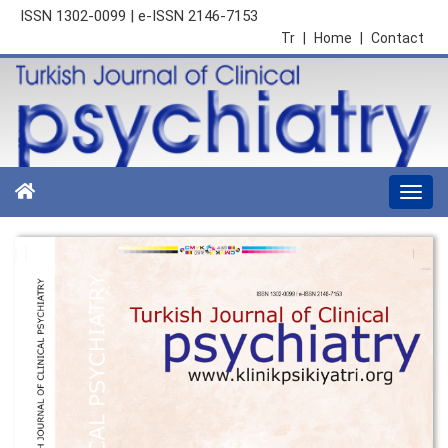
ISSN 1302-0099 | e-ISSN 2146-7153
Tr
|
Home
|
Contact
Togg
navi