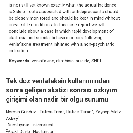
is not still yet known exactly what the actual incidence
is.Side effects associated with antidepressants should
be closely monitored and should be kept in mind without
irreversible conditions. In this case report we will
conclude about a case in which rapid development of
akathisia and suicidal behavior occurs following
venlafaxine treatment initiated with a non-psychiatric
indication.
Keywords:
venlafaxine, akathisia, suicide, SNRI
Tek doz venlafaksin kullanımından
sonra gelişen akatizi sonrası özkıyım
girişimi olan nadir bir olgu sunumu
1
2
3
Nermin Gündüz
, Fatma Eren
,
Hatice Turan
, Zeynep Yıldız
4
Akbey
1
Dumlupınar Üniversitesi
2
Araklı Devlet Hastanesi