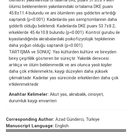
ölenlerin yakınlarında ortalama DKE puanı 51.8±8.9 iken
ölümü beklenenlerin yakınlarındaki ortalama DKE puanı
45.8±11.4 bulundu ve ani ölümlerin yas şiddetini artırdığı
saptandı (p<0.001). Kadınlarda yas semptomlarının daha
şiddetli olduğu belirlendi. Kadınlarda DKE puanı 53.7±8.2;
erkeklerde 45.4±10.8 bulundu (p<0.001). Kontrol gurubu ile
kıyaslandığında akrabalardaki psikofizyolojik tepkilerinin
daha yoğun olduğu saptandı (p<0.001).
TARTIŞMA ve SONUÇ: Yas kültürden kültüre ve bireyden
birey çeşitlilik gösteren bir süreçtir. Yakınlık derecesi
artıkça ve ölüm beklenmedik ve ani olunca yaslı kişiler
daha çok etkilenmekte, kaygı düzeyleri daha yüksek
çıkmaktadır. Kadınlar yas sürecinde erkeklerden daha çok
etkilenmektedir.
Anahtar Kelimeler:
Akut yas, akrabalık, cinsiyet,
durumluk kaygı envanteri
Corresponding Author:
Azad Günderci, Türkiye
Manuscript Language:
English