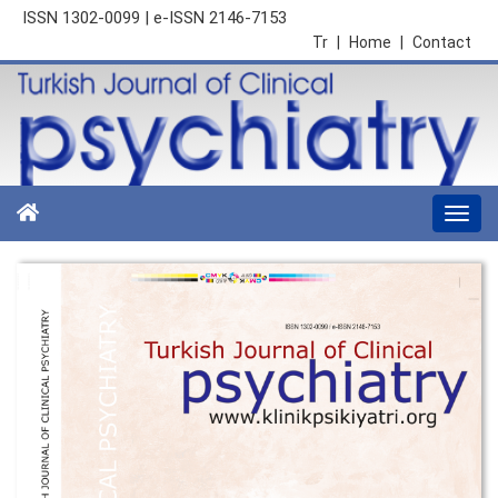
ISSN 1302-0099 | e-ISSN 2146-7153
Tr
|
Home
|
Contact
Togg
navi