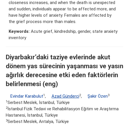
closeness increases, and when the death is unexpected
and sudden, individuals appear to be affected more, and
have higher levels of anxiety. Females are affected by
the grief process more than males.
Keywords:
Acute grief, kindredship, gender, state anxiety
inventory
Diyarbakır’daki taziye evlerinde akut
dönem yas sürecinin yaşanması ve yasın
ağırlık derecesine etki eden faktörlerin
belirlenmesi (eng)
1
2
3
Evindar Karabulut
,
Azad Günderci
,
Şakir Özen
1
Serbest Meslek, İstanbul, Türkiye
2
İstanbul Fizik Tedavi ve Rehabilitasyon Eğitim ve Araştırma
Hastanesi, İstanbul, Türkiye
3
Serbest Meslek, Antalya, Türkiye