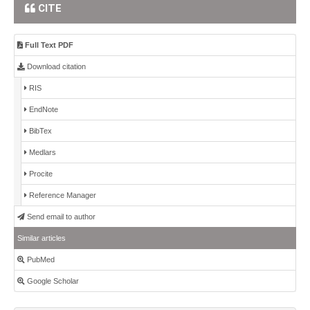
CITE
Full Text PDF
Download citation
RIS
EndNote
BibTex
Medlars
Procite
Reference Manager
Send email to author
Similar articles
PubMed
Google Scholar