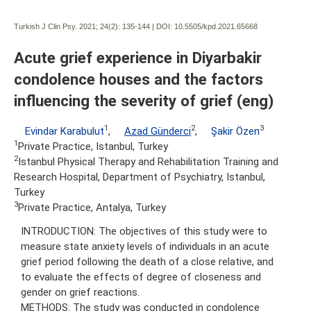
Turkish J Clin Psy. 2021; 24(2):
135-144 | DOI:
10.5505/kpd.2021.65668
Acute grief experience in Diyarbakir
condolence houses and the factors
influencing the severity of grief (eng)
1
2
3
Evindar Karabulut
,
Azad Günderci
,
Şakir Özen
1
Private Practice, Istanbul, Turkey
2
Istanbul Physical Therapy and Rehabilitation Training and
Research Hospital, Department of Psychiatry, Istanbul,
Turkey
3
Private Practice, Antalya, Turkey
INTRODUCTION: The objectives of this study were to
measure state anxiety levels of individuals in an acute
grief period following the death of a close relative, and
to evaluate the effects of degree of closeness and
gender on grief reactions.
METHODS: The study was conducted in condolence