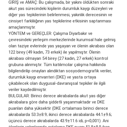
GİRİŞ ve AMAÇ: Bu çalışmada, bir yakını öldükten sonraki
akut yas sürecindeki kişilerin durumluk kaygı düzeyleri ve
diğer yas tepkilerinin belirlenmesi, yakınlık derecesinin ve
cinsiyet farklılığının yas tepkilerine etkisinin saptanması
amaçlanmıştır.
YÖNTEM ve GEREÇLER: Çalışma Diyarbakır ve
çevresindeki yerleşim merkezlerinde kurumsal hale gelmiş
olan taziye evlerinde yas yaşayan ve ölenin akrabası olan
122 birey (49 kadın, 73 erkek) ile yapılmıştır. Ölenin
akrabası olmayan 54 birey (27 kadın, 27 erkek) kontrol
grubuna alınmıştır. Tüm katılımcılar çalışma hakkında
bilgilendirilip onayları alındıktan sosyodemografik veriler,
durumluk kaygı envanteri (DKE) ve yasta ortaya
çıkabilecek olan duygusal-davranışsal tepkiler ile ilgili
veriler kaydedilmiştir.
BULGULAR: Birinci derece akrabalarda akut yas diğer
akrabalara göre daha şiddetli yaşanmaktadır ve DKE
puanları daha yüksektir (DKE ortalaması birinci derece
akrabalarda 53.3±8.9; ikinci derece akrabalarda 44.1±9.6;
üçüncü derece akrabalarda 43.9±11.6 idi; p<0,001). Ani