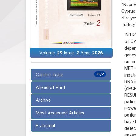
2
Near E
Cyprus
3
Erciye
Turkey
INTRO
of CY
depen
Volume:
29
Issue:
2
Year:
2026
genes
succe
METHO
Current Issue
29/2
inpat
RNA i
Ahead of Print
(qPCR
RESUL
Archive
patie
Howev
Most Accessed Articles
patie
have 
E-Journal
detec
enzym