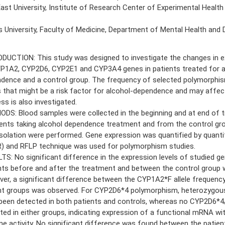
ast University, Institute of Research Center of Experimental Health
s University, Faculty of Medicine, Department of Mental Health and D
DUCTION: This study was designed to investigate the changes in ex
P1A2, CYP2D6, CYP2E1 and CYP3A4 genes in patients treated for a
dence and a control group. The frequency of selected polymorphi
 that might be a risk factor for alcohol-dependence and may affec
ss is also investigated.
DS: Blood samples were collected in the beginning and at end of 
ients taking alcohol dependence treatment and from the control gr
solation were performed. Gene expression was quantified by quanti
) and RFLP technique was used for polymorphism studies.
TS: No significant difference in the expression levels of studied ge
nts before and after the treatment and between the control group 
er, a significant difference between the CYP1A2*F allele frequency
nt groups was observed. For CYP2D6*4 polymorphism, heterozygou
been detected in both patients and controls, whereas no CYP2D6*
ted in either groups, indicating expression of a functional mRNA wi
e activity. No significant difference was found between the patien