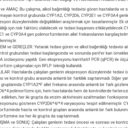
 ve AMAÇ: Bu çalışma, alkol bağımlılığı tedavisi gören hastalarda ve s
nmayan kontrol grubunda CYP1A2, CYP2D6, CYP2E1 ve CYP3A4 genle
syon düzeylerindeki değişiklikleri araştırmak için tasarlanmıştır. Ek ol
ılığı için risk faktörü olabilecek ve tedavi başarısını etkileyebilece
1 ve CYP3A4 gen polimorfizmlerinin allel frekanslarının karşılaştırıl
lenmiştir.
M ve GEREÇLER: Yatarak tedavi gören ve alkol bağımlılığı tedavisi a
ntrol grubundan tedavi başlangıcında ve sonunda perifer kan örnekler
A izolasyonu yapıldı. Gen ekspresyonu kantitatif PCR (qPCR) ile ölçü
rfizm çalışmaları için RFLP tekniği kullanıldı.
LAR: Hastalarda çalışılan genlerin ekspresyon düzeylerinde tedavi ö
ı ve kontrol grubu arasında anlamlı bir farklılık saptanmadı. Diğer ya
 gruplarında CYP1A2*F allel frekansı arasında anlamlı bir fark gözlenm
6*4 polimorfizmi için, hem hastalarda hem de kontrollerde heterozi
t edilirken, her iki grupta da enzim aktivitesini azaltmadan fonksiyon
esyonunu gösteren CYP2D6*4/*4 varyasyonu tespit edilmemiştir. 
orfizminde hasta ve kontrol grupları arasında anlamlı bir fark bulu
orfizmine ise her iki grupta da saptanmadı.
ŞMA ve SONUÇ: Çalışılan genlerin tedavi öncesi ve sonrası ve kontr