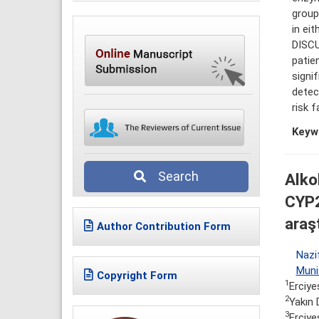
group
in eit
DISCU
patie
signi
detec
risk 
Keyw
Search
Alko
CYP2
araş
Author Contribution Form
Nazi
Muni
Copyright Form
1
Erciye
2
Yakın 
3
Erciye