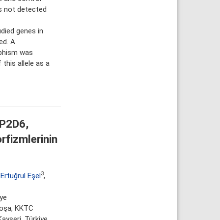
 not detected
died genes in
ed. A
rphism was
this allele as a
YP2D6,
fizmlerinin
3
Ertuğrul Eşel
,
iye
fkoşa, KKTC
Kayseri, Türkiye