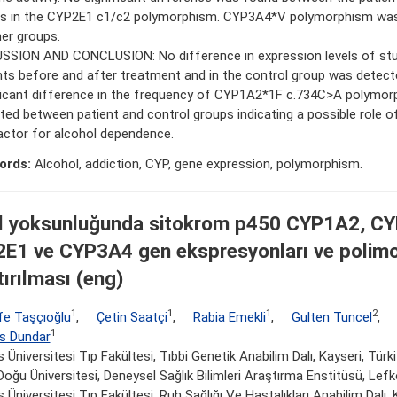
s in the CYP2E1 c1/c2 polymorphism. CYP3A4*V polymorphism was
her groups.
SSION AND CONCLUSION: No difference in expression levels of stu
nts before and after treatment and in the control group was detect
ficant difference in the frequency of CYP1A2*1F c.734C>A polymo
ted between patient and control groups indicating a possible role of 
factor for alcohol dependence.
ords:
Alcohol, addiction, CYP, gene expression, polymorphism.
l yoksunluğunda sitokrom p450 CYP1A2, C
E1 ve CYP3A4 gen ekspresyonları ve polimor
tırılması (eng)
1
1
1
2
fe Taşçıoğlu
,
Çetin Saatçi
,
Rabia Emekli
,
Gulten Tuncel
,
1
s Dundar
s Üniversitesi Tıp Fakültesi, Tıbbi Genetik Anabilim Dalı, Kayseri, Türk
Doğu Üniversitesi, Deneysel Sağlık Bilimleri Araştırma Enstitüsü, Le
s Üniversitesi Tıp Fakültesi, Ruh Sağlığı Ve Hastalıkları Anabilim Dalı, 