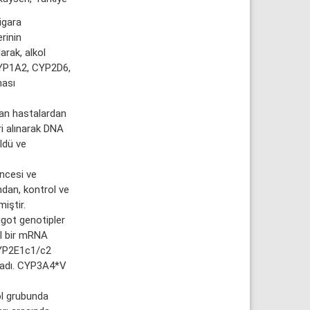
igara
rinin
arak, alkol
k CYP1A2, CYP2D6,
ması
lan hastalardan
i alınarak DNA
ldü ve
ncesi ve
ndan, kontrol ve
iştir.
got genotipler
el bir mRNA
CYP2E1c1/c2
nmadı. CYP3A4*V
ol grubunda