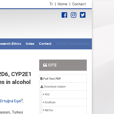
Tr
|
Home
|
Contact
Online Submission
search Ethics
Index
Contact
CITE
2D6, CYP2E1
Full Text PDF
 in alcohol
Download citation
RIS
3
Ertuğrul Eşel
,
EndNote
BibTex
ayseri, Turkey