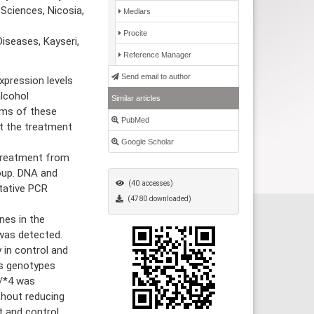
 Sciences, Nicosia,
Medlars
Procite
iseases, Kayseri,
Reference Manager
Send email to author
pression levels
lcohol
Similar articles
sms of these
PubMed
t the treatment
Google Scholar
treatment from
oup. DNA and
(40 accesses)
tative PCR
(4780 downloaded)
nes in the
was detected.
 in control and
s genotypes
4/*4 was
thout reducing
t and control