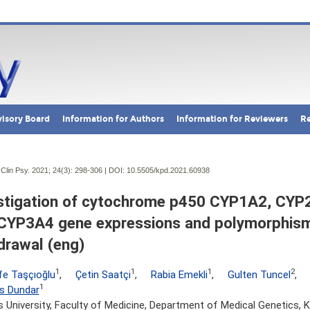
isory Board
Information for Authors
Information for Reviewers
Re
Clin Psy. 2021; 24(3):
298-306 | DOI:
10.5505/kpd.2021.60938
stigation of cytochrome p450 CYP1A2, CYP
CYP3A4 gene expressions and polymorphisms
drawal (eng)
1
1
1
2
fe Taşçıoğlu
,
Çetin Saatçi
,
Rabia Emekli
,
Gulten Tuncel
,
1
s Dundar
s University, Faculty of Medicine, Department of Medical Genetics, K