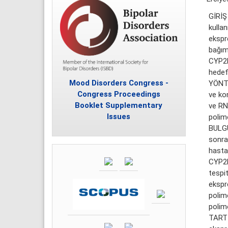
GİRİŞ
kulla
ekspre
bağıml
CYP2E
hedef
Mood Disorders Congress -
YÖNTE
Congress Proceedings
ve ko
Booklet Supplementary
ve RN
Issues
polimo
BULGU
sonras
hasta
CYP2D
tespi
ekspr
polim
polim
TARTI