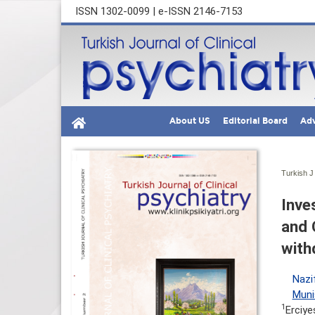
ISSN 1302-0099 | e-ISSN 2146-7153
About US
Editorial Board
Adv
Turkish J 
Inve
and 
with
Nazi
Muni
1
Erciye