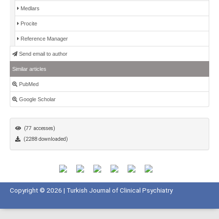
Medlars
Procite
Reference Manager
Send email to author
Similar articles
PubMed
Google Scholar
(77 accesses)
(2288 downloaded)
Copyright © 2026 | Turkish Journal of Clinical Psychiatry