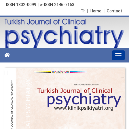
ISSN 1302-0099 | e-ISSN 2146-7153
Tr
|
Home
|
Contact
Togg
navi