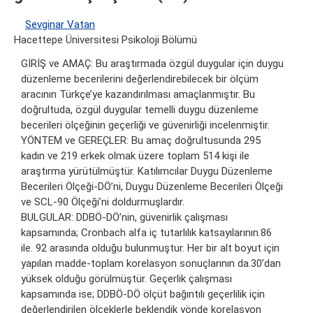
Sevginar Vatan
Hacettepe Üniversitesi Psikoloji Bölümü
GİRİŞ ve AMAÇ: Bu araştırmada özgül duygular için duygu
düzenleme becerilerini değerlendirebilecek bir ölçüm
aracının Türkçe’ye kazandırılması amaçlanmıştır. Bu
doğrultuda, özgül duygular temelli duygu düzenleme
becerileri ölçeğinin geçerliği ve güvenirliği incelenmiştir.
YÖNTEM ve GEREÇLER: Bu amaç doğrultusunda 295
kadın ve 219 erkek olmak üzere toplam 514 kişi ile
araştırma yürütülmüştür. Katılımcılar Duygu Düzenleme
Becerileri Ölçeği-DÖ’ni, Duygu Düzenleme Becerileri Ölçeği
ve SCL-90 Ölçeği’ni doldurmuşlardır.
BULGULAR: DDBÖ-DÖ’nin, güvenirlik çalışması
kapsamında; Cronbach alfa iç tutarlılık katsayılarının.86
ile. 92 arasında olduğu bulunmuştur. Her bir alt boyut için
yapılan madde-toplam korelasyon sonuçlarının da.30’dan
yüksek olduğu görülmüştür. Geçerlik çalışması
kapsamında ise; DDBÖ-DÖ ölçüt bağıntılı geçerlilik için
değerlendirilen ölçeklerle beklendik yönde korelasyon