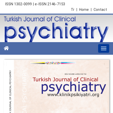
ISSN 1302-0099 | e-ISSN 2146-7153
Tr
|
Home
|
Contact
Togg
navi