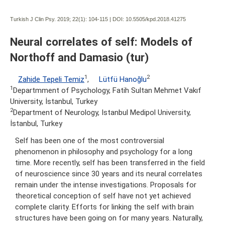
Turkish J Clin Psy. 2019; 22(1):
104-115 | DOI:
10.5505/kpd.2018.41275
Neural correlates of self: Models of
Northoff and Damasio (tur)
1
2
Zahide Tepeli Temiz
,
Lütfü Hanoğlu
1
Departmment of Psychology, Fatih Sultan Mehmet Vakıf
University, İstanbul, Turkey
2
Department of Neurology, Istanbul Medipol University,
İstanbul, Turkey
Self has been one of the most controversial
phenomenon in philosophy and psychology for a long
time. More recently, self has been transferred in the field
of neuroscience since 30 years and its neural correlates
remain under the intense investigations. Proposals for
theoretical conception of self have not yet achieved
complete clarity. Efforts for linking the self with brain
structures have been going on for many years. Naturally,