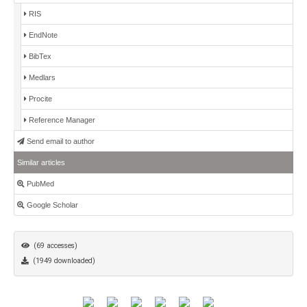
RIS
EndNote
BibTex
Medlars
Procite
Reference Manager
Send email to author
Similar articles
PubMed
Google Scholar
(69 accesses)
(1949 downloaded)