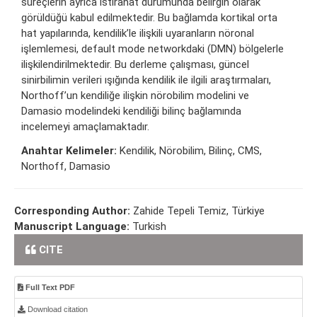
süreçlerin ayrıca istirahat durumunda belirgin olarak
görüldüğü kabul edilmektedir. Bu bağlamda kortikal orta
hat yapılarında, kendilik’le ilişkili uyaranların nöronal
işlemlemesi, default mode networkdaki (DMN) bölgelerle
ilişkilendirilmektedir. Bu derleme çalışması, güncel
sinirbilimin verileri ışığında kendilik ile ilgili araştırmaları,
Northoff’un kendiliğe ilişkin nörobilim modelini ve
Damasio modelindeki kendiliği bilinç bağlamında
incelemeyi amaçlamaktadır.
Anahtar Kelimeler:
Kendilik, Nörobilim, Bilinç, CMS,
Northoff, Damasio
Corresponding Author:
Zahide Tepeli Temiz, Türkiye
Manuscript Language:
Turkish
CITE
Full Text PDF
Download citation