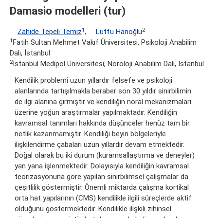
Damasio modelleri (tur)
1
2
Zahide Tepeli Temiz
,
Lütfü Hanoğlu
1
Fatih Sultan Mehmet Vakıf Üniversitesi, Psikoloji Anabilim
Dalı, İstanbul
2
İstanbul Medipol Üniversitesi, Nöroloji Anabilim Dalı, İstanbul
Kendilik problemi uzun yıllardır felsefe ve psikoloji
alanlarında tartışılmakla beraber son 30 yıldır sinirbilimin
de ilgi alanına girmiştir ve kendiliğin nöral mekanizmaları
üzerine yoğun araştırmalar yapılmaktadır. Kendiliğin
kavramsal tanımları hakkında düşünceler henüz tam bir
netlik kazanmamıştır. Kendiliği beyin bölgeleriyle
ilişkilendirme çabaları uzun yıllardır devam etmektedir.
Doğal olarak bu iki durum (kuramsallaştırma ve deneyler)
yan yana işlenmektedir. Dolayısıyla kendiliğin kavramsal
teorizasyonuna göre yapılan sinirbilimsel çalışmalar da
çeşitlilik göstermiştir. Önemli miktarda çalışma kortikal
orta hat yapılarının (CMS) kendilikle ilgili süreçlerde aktif
olduğunu göstermektedir. Kendilikle ilişkili zihinsel