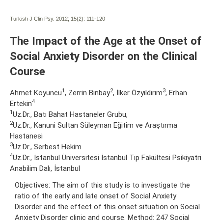
Turkish J Clin Psy. 2012; 15(2):
111-120
The Impact of the Age at the Onset of
Social Anxiety Disorder on the Clinical
Course
1
2
3
Ahmet Koyuncu
, Zerrin Binbay
, İlker Özyıldırım
, Erhan
4
Ertekin
1
Uz.Dr., Batı Bahat Hastaneler Grubu,
2
Uz.Dr., Kanuni Sultan Süleyman Eğitim ve Araştırma
Hastanesi
3
Uz.Dr., Serbest Hekim
4
Uz.Dr., İstanbul Üniversitesi İstanbul Tıp Fakültesi Psikiyatri
Anabilim Dalı, İstanbul
Objectives: The aim of this study is to investigate the
ratio of the early and late onset of Social Anxiety
Disorder and the effect of this onset situation on Social
Anxiety Disorder clinic and course. Method: 247 Social