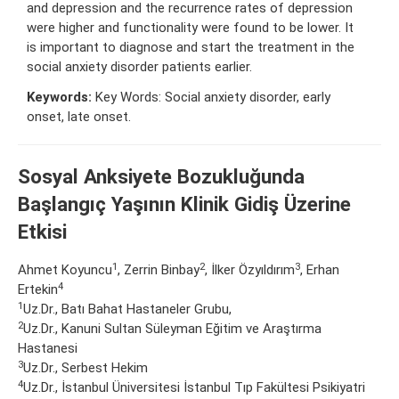
and depression and the recurrence rates of depression
were higher and functionality were found to be lower. It
is important to diagnose and start the treatment in the
social anxiety disorder patients earlier.
Keywords:
Key Words: Social anxiety disorder, early
onset, late onset.
Sosyal Anksiyete Bozukluğunda
Başlangıç Yaşının Klinik Gidiş Üzerine
Etkisi
1
2
3
Ahmet Koyuncu
, Zerrin Binbay
, İlker Özyıldırım
, Erhan
4
Ertekin
1
Uz.Dr., Batı Bahat Hastaneler Grubu,
2
Uz.Dr., Kanuni Sultan Süleyman Eğitim ve Araştırma
Hastanesi
3
Uz.Dr., Serbest Hekim
4
Uz.Dr., İstanbul Üniversitesi İstanbul Tıp Fakültesi Psikiyatri