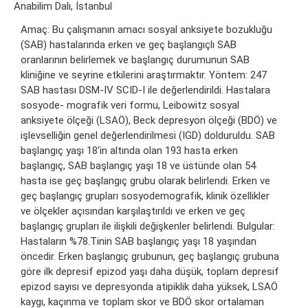
Anabilim Dalı, İstanbul
Amaç: Bu çalışmanın amacı sosyal anksiyete bozukluğu
(SAB) hastalarında erken ve geç başlangıçlı SAB
oranlarının belirlemek ve başlangıç durumunun SAB
kliniğine ve seyrine etkilerini araştırmaktır. Yöntem: 247
SAB hastası DSM-IV SCID-I ile değerlendirildi. Hastalara
sosyode- mografik veri formu, Leibowitz sosyal
anksiyete ölçeği (LSAÖ), Beck depresyon ölçeği (BDÖ) ve
işlevselliğin genel değerlendirilmesi (IGD) dolduruldu. SAB
başlangıç yaşı 18‘in altında olan 193 hasta erken
başlangıç, SAB başlangıç yaşı 18 ve üstünde olan 54
hasta ise geç başlangıç grubu olarak belirlendi. Erken ve
geç başlangıç grupları sosyodemografik, klinik özellikler
ve ölçekler açısından karşılaştırıldı ve erken ve geç
başlangıç grupları ile ilişkili değişkenler belirlendi. Bulgular:
Hastaların %78.Tinin SAB başlangıç yaşı 18 yaşından
öncedir. Erken başlangıç grubunun, geç başlangıç grubuna
göre ilk depresif epizod yaşı daha düşük, toplam depresif
epizod sayısı ve depresyonda atipiklik daha yüksek, LSAÖ
kaygı, kaçınma ve toplam skor ve BDÖ skor ortalaman