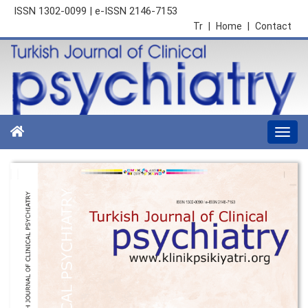
ISSN 1302-0099 | e-ISSN 2146-7153
Tr
|
Home
|
Contact
Togg
navi