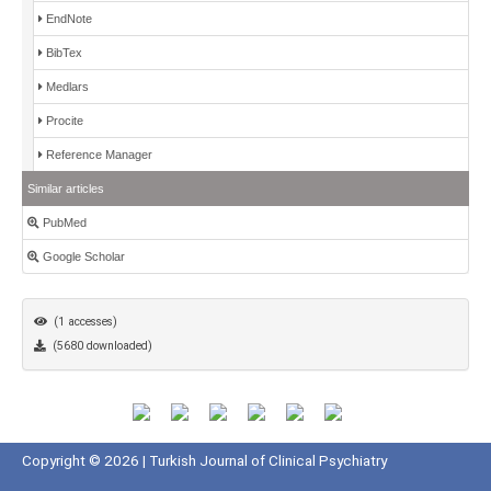
EndNote
BibTex
Medlars
Procite
Reference Manager
Similar articles
PubMed
Google Scholar
(1 accesses)
(5680 downloaded)
Copyright © 2026 | Turkish Journal of Clinical Psychiatry