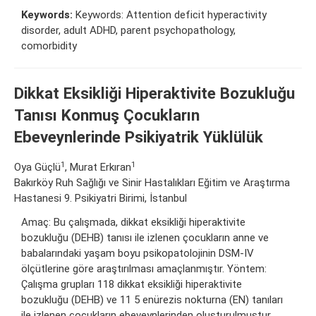
Keywords:
Keywords: Attention deficit hyperactivity
disorder, adult ADHD, parent psychopathology,
comorbidity
Dikkat Eksikliği Hiperaktivite Bozukluğu
Tanısı Konmuş Çocukların
Ebeveynlerinde Psikiyatrik Yüklülük
1
1
Oya Güçlü
, Murat Erkıran
Bakırköy Ruh Sağlığı ve Sinir Hastalıkları Eğitim ve Araştırma
Hastanesi 9. Psikiyatri Birimi, İstanbul
Amaç: Bu çalışmada, dikkat eksikliği hiperaktivite
bozukluğu (DEHB) tanısı ile izlenen çocukların anne ve
babalarındaki yaşam boyu psikopatolojinin DSM-IV
ölçütlerine göre araştırılması amaçlanmıştır. Yöntem:
Çalışma grupları 118 dikkat eksikliği hiperaktivite
bozukluğu (DEHB) ve 11 5 enürezis nokturna (EN) tanıları
ile izlenen çocukların ebeveynlerinden oluşturulmuştur.