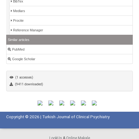
BibTex
Medlars
Procite
Reference Manager
Similar articles
PubMed
Google Scholar
(1 accesses)
(9411 downloaded)
Copyright © 2026 | Turkish Journal of Clinical Psychiatry
LookUs
&
Online Makale