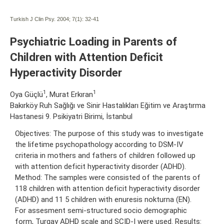
Turkish J Clin Psy. 2004; 7(1):
32-41
Psychiatric Loading in Parents of
Children with Attention Deficit
Hyperactivity Disorder
1
1
Oya Güçlü
, Murat Erkıran
Bakırköy Ruh Sağlığı ve Sinir Hastalıkları Eğitim ve Araştırma
Hastanesi 9. Psikiyatri Birimi, İstanbul
Objectives: The purpose of this study was to investigate
the lifetime psychopathology according to DSM-IV
criteria in mothers and fathers of children followed up
with attention deficit hyperactivity disorder (ADHD).
Method: The samples were consisted of the parents of
118 children with attention deficit hyperactivity disorder
(ADHD) and 11 5 children with enuresis nokturna (EN).
For assesment semi-structured socio demographic
form, Turgay ADHD scale and SCID-I were used. Results: