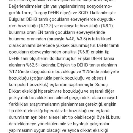
Değerlendirmeler için yarı yapılandırılmış sosyodemo-
grafik form, Turgay DEHB ölçeği ve SCID-I kullanılmıştır.
Bulgular: DEHB tamlı çocukların ebeveynlerde duygudu-
rum bozukluğu (%12.3) ve anksiyete bozukluğu (%8.1)
bulunma oranı EN tamlı çocukların ebeveynlerinde
bulunma oranından (sırasıyla %4.8, %3.5) istatistiksel
olarak anlamlı derecede yüksek bulunmuştur. DEHB tamlı
çocukların ebeveynlerinden onaltısı (%6.8) erişkin tip
DEHB tanı ölçütlerini doldurmuştur. Erişkin DEHB tanısı
alanların %62.5 i kadındır. Erişkin tip DEHB tanısı alanların
%12.5'inde duygudurum bozukluğu ve %25'inde anksiyete
bozukluğu (çoğunlukla panik bozukluğu ve obsesif
kompulsif bozukluk) eştanıları saptanmıştır. Sonuç:
Dikkat eksikliği hiperaktivite bozukluğu ve eştanılı diğer
psikiyatrik bozuklukların ailesel geçişindeki olası cinsiyet
farklılıkları araştırmalarının planlanması gerektiği, erişkin
tip dikkat eksikliği hiperaktivite bozukluğu ve eştanılı
durumların ayrı birer ailesel alt tip olabileceği; öyle ki, bunu
desteklemeye yönelik ileri aile ve biyolojik çalışmalar
yapılmasının uygun olacağı ve ayrıca dikkat eksikliği