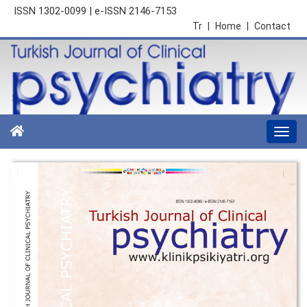
ISSN 1302-0099 | e-ISSN 2146-7153
Tr
|
Home
|
Contact
Togg
navi