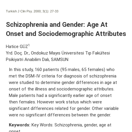
Turkish J Clin Psy. 2000; 3(1):
27-33
Schizophrenia and Gender: Age At
Onset and Sociodemographic Attributes
1
Hatice GÜZ
Yrd. Doç. Dr., Ondokuz Mayıs Üniversitesi Tıp Fakültesi
Psikiyatri Anabilim Dalı, SAMSUN
In this study, 160 patients (95 males, 65 females) who
met the DSM-IV criteria for diagnosis of schizophrenia
were studied to determine gender differences in age at
onset of the illness and sociodemographic attributes.
Male patients had a significantly earlier age of onset
then females. However work status which were
significant differences related for gender. Other variable
were no significant differences between the gender.
Keywords:
Key Words: Schizophrenia, gender, age at
onset.