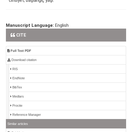
cinsiyet, başlangıç yaşı.
Manuscript Language:
English
CITE
Full Text PDF
Download citation
RIS
EndNote
BibTex
Medlars
Procite
Reference Manager
Similar articles