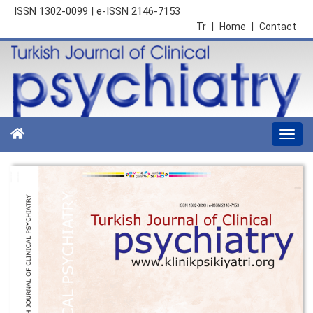
ISSN 1302-0099 | e-ISSN 2146-7153
Tr
|
Home
|
Contact
Togg
navi