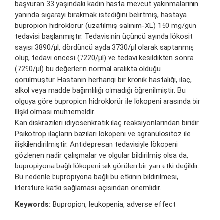
başvuran 33 yaşındaki kadın hasta mevcut yakınmalarının
yanında sigarayı bırakmak istediğini belirtmiş, hastaya
bupropion hidroklorür (uzatılmış salınım-XL) 150 mg/gün
tedavisi başlanmıştır. Tedavisinin üçüncü ayında lökosit
sayısı 3890/µl, dördüncü ayda 3730/µl olarak saptanmış
olup, tedavi öncesi (7220/µl) ve tedavi kesildikten sonra
(7290/µl) bu değerlerin normal aralıkta olduğu
görülmüştür. Hastanın herhangi bir kronik hastalığı, ilaç,
alkol veya madde bağımlılığı olmadığı öğrenilmiştir. Bu
olguya göre bupropion hidroklorür ile lökopeni arasında bir
ilişki olması muhtemeldir.
Kan diskrazileri idiyosenkratik ilaç reaksiyonlarından biridir.
Psikotrop ilaçların bazıları lökopeni ve agranülositoz ile
ilişkilendirilmiştir. Antidepresan tedavisiyle lökopeni
gözlenen nadir çalışmalar ve olgular bildirilmiş olsa da,
bupropiyona bağlı lökopeni sık görülen bir yan etki değildir.
Bu nedenle bupropiyona bağlı bu etkinin bildirilmesi,
literatüre katkı sağlaması açısından önemlidir.
Keywords:
Bupropion, leukopenia, adverse effect