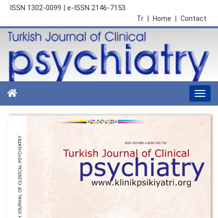
ISSN 1302-0099 | e-ISSN 2146-7153
Tr
|
Home
|
Contact
Togg
navi