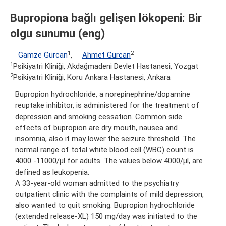
Bupropiona bağlı gelişen lökopeni: Bir
olgu sunumu (eng)
1
2
Gamze Gürcan
,
Ahmet Gürcan
1
Psikiyatri Kliniği, Akdağmadeni Devlet Hastanesi, Yozgat
2
Psikiyatri Kliniği, Koru Ankara Hastanesi, Ankara
Bupropion hydrochloride, a norepinephrine/dopamine
reuptake inhibitor, is administered for the treatment of
depression and smoking cessation. Common side
effects of bupropion are dry mouth, nausea and
insomnia, also it may lower the seizure threshold. The
normal range of total white blood cell (WBC) count is
4000 -11000/µl for adults. The values below 4000/µl, are
defined as leukopenia.
A 33-year-old woman admitted to the psychiatry
outpatient clinic with the complaints of mild depression,
also wanted to quit smoking. Bupropion hydrochloride
(extended release-XL) 150 mg/day was initiated to the