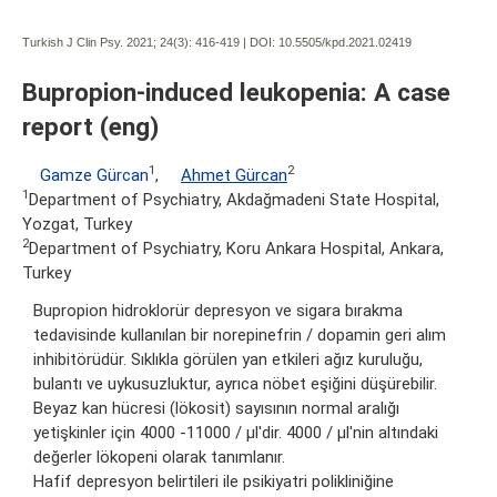
Turkish J Clin Psy. 2021; 24(3):
416-419 | DOI:
10.5505/kpd.2021.02419
Bupropion-induced leukopenia: A case
report (eng)
1
2
Gamze Gürcan
,
Ahmet Gürcan
1
Department of Psychiatry, Akdağmadeni State Hospital,
Yozgat, Turkey
2
Department of Psychiatry, Koru Ankara Hospital, Ankara,
Turkey
Bupropion hidroklorür depresyon ve sigara bırakma
tedavisinde kullanılan bir norepinefrin / dopamin geri alım
inhibitörüdür. Sıklıkla görülen yan etkileri ağız kuruluğu,
bulantı ve uykusuzluktur, ayrıca nöbet eşiğini düşürebilir.
Beyaz kan hücresi (lökosit) sayısının normal aralığı
yetişkinler için 4000 -11000 / µl'dir. 4000 / µl'nin altındaki
değerler lökopeni olarak tanımlanır.
Hafif depresyon belirtileri ile psikiyatri polikliniğine