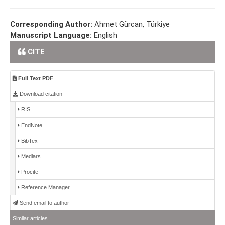
Corresponding Author:
Ahmet Gürcan, Türkiye
Manuscript Language:
English
CITE
Full Text PDF
Download citation
RIS
EndNote
BibTex
Medlars
Procite
Reference Manager
Send email to author
Similar articles