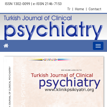
ISSN 1302-0099 | e-ISSN 2146-7153
Tr
|
Home
|
Contact
Togg
navi