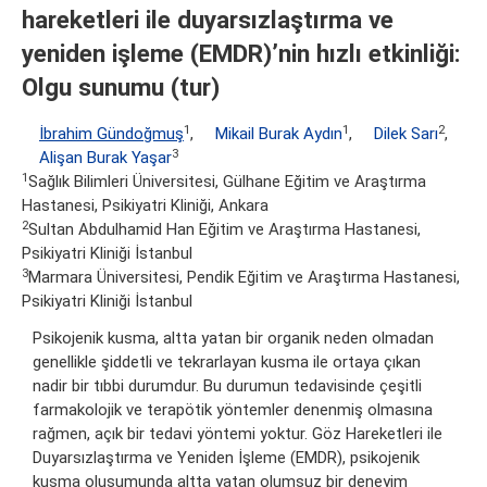
hareketleri ile duyarsızlaştırma ve
yeniden işleme (EMDR)’nin hızlı etkinliği:
Olgu sunumu (tur)
1
1
2
İbrahim Gündoğmuş
,
Mikail Burak Aydın
,
Dilek Sarı
,
3
Alişan Burak Yaşar
1
Sağlık Bilimleri Üniversitesi, Gülhane Eğitim ve Araştırma
Hastanesi, Psikiyatri Kliniği, Ankara
2
Sultan Abdulhamid Han Eğitim ve Araştırma Hastanesi,
Psikiyatri Kliniği İstanbul
3
Marmara Üniversitesi, Pendik Eğitim ve Araştırma Hastanesi,
Psikiyatri Kliniği İstanbul
Psikojenik kusma, altta yatan bir organik neden olmadan
genellikle şiddetli ve tekrarlayan kusma ile ortaya çıkan
nadir bir tıbbi durumdur. Bu durumun tedavisinde çeşitli
farmakolojik ve terapötik yöntemler denenmiş olmasına
rağmen, açık bir tedavi yöntemi yoktur. Göz Hareketleri ile
Duyarsızlaştırma ve Yeniden İşleme (EMDR), psikojenik
kusma oluşumunda altta yatan olumsuz bir deneyim