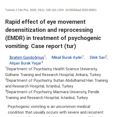
Turkish J Clin Psy. 2020; 23(1):
106-110 | DOI:
10.5505/kpd.2020.00821
Rapid effect of eye movement
desensitization and reprocessing
(EMDR) in treatment of psychogenic
vomiting: Case report (tur)
1
1
2
İbrahim Gündoğmuş
,
Mikail Burak Aydın
,
Dilek Sarı
,
3
Alişan Burak Yaşar
1
Department of Psychiatry, Health Science University,
Gülhane Training and Research Hospital, Ankara, Turkey
2
Department of Psychiatry, Sultan Abdulhamid Han Training
and Research Hospital, İstanbul, Turkey
3
Department of Psychiatry, Marmara University, Pendik
Training and Research Hospital, İstanbul, Turkey
Psychogenic vomiting is an uncommon medical
condition that usually occurs with severe and recurrent