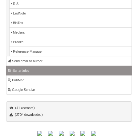
RIS
EndNote
BibTex
Medlars
Procite
Reference Manager
Send email to author
Similar articles
PubMed
Google Scholar
(41 accesses)
(2704 downloaded)