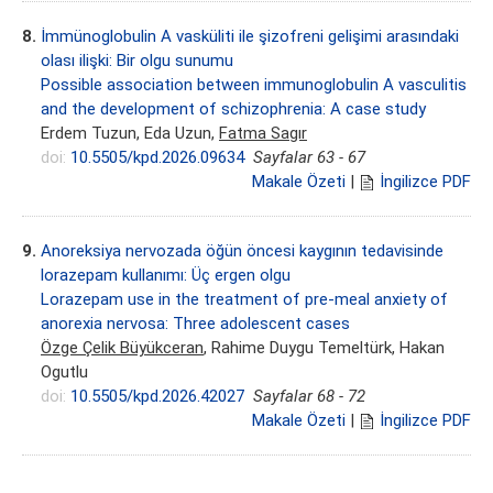
8.
İmmünoglobulin A vasküliti ile şizofreni gelişimi arasındaki
olası ilişki: Bir olgu sunumu
Possible association between immunoglobulin A vasculitis
and the development of schizophrenia: A case study
Erdem Tuzun, Eda Uzun,
Fatma Sagır
doi:
10.5505/kpd.2026.09634
Sayfalar 63 - 67
Makale Özeti
|
İngilizce PDF
9.
Anoreksiya nervozada öğün öncesi kaygının tedavisinde
lorazepam kullanımı: Üç ergen olgu
Lorazepam use in the treatment of pre-meal anxiety of
anorexia nervosa: Three adolescent cases
Özge Çelik Büyükceran
, Rahime Duygu Temeltürk, Hakan
Ogutlu
doi:
10.5505/kpd.2026.42027
Sayfalar 68 - 72
Makale Özeti
|
İngilizce PDF