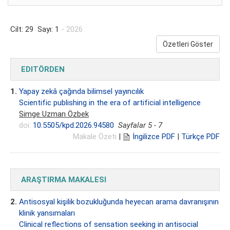
Cilt: 29 Sayı: 1
- 2026
Özetleri Göster
EDITÖRDEN
1.
Yapay zekâ çağında bilimsel yayıncılık
Scientific publishing in the era of artificial intelligence
Simge Uzman Özbek
doi:
10.5505/kpd.2026.94580
Sayfalar 5 - 7
Makale Özeti
|
İngilizce PDF
|
Türkçe PDF
ARAŞTIRMA MAKALESI
2.
Antisosyal kişilik bozukluğunda heyecan arama davranışının
klinik yansımaları
Clinical reflections of sensation seeking in antisocial