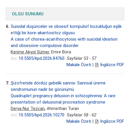
OLGU SUNUMU
6.
Suisidal düşünceler ve obsesif kompulsif bozukluğun eşlik
ettiği bir kore-akantositoz olgusu
A case of chorea-acanthocytosis with suicidal ideation
and obsessive-compulsive disorder
Kerime Akyol Sümer
, Emre Bora
doi:
10.5505/kpd.2026.84760
Sayfalar 53 - 57
Makale Özeti
|
İngilizce PDF
7.
Şizofrenide dördüz gebelik sanrısı: Sanrısal üreme
sendromunun nadir bir görünümü
Quadruplet pregnancy delusion in schizophrenia: A rare
presentation of delusional procreation syndrome
Derya Nur Tezcan
, Ahmethan Turan
doi:
10.5505/kpd.2026.10270
Sayfalar 58 - 62
Makale Özeti
|
İngilizce PDF