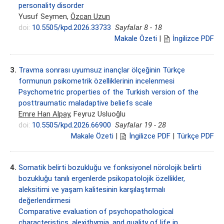
personality disorder
Yusuf Seymen,
Özcan Uzun
doi:
10.5505/kpd.2026.33733
Sayfalar 8 - 18
Makale Özeti
|
İngilizce PDF
3.
Travma sonrası uyumsuz inançlar ölçeğinin Türkçe
formunun psikometrik özelliklerinin incelenmesi
Psychometric properties of the Turkish version of the
posttraumatic maladaptive beliefs scale
Emre Han Alpay
, Feyruz Usluoğlu
doi:
10.5505/kpd.2026.66900
Sayfalar 19 - 28
Makale Özeti
|
İngilizce PDF
|
Türkçe PDF
4.
Somatik belirti bozukluğu ve fonksiyonel nörolojik belirti
bozukluğu tanılı ergenlerde psikopatolojik özellikler,
aleksitimi ve yaşam kalitesinin karşılaştırmalı
değerlendirmesi
Comparative evaluation of psychopathological
characteristics, alexithymia, and quality of life in