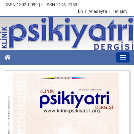
ISSN 1302-0099 | e-ISSN 2146-7153
En
|
Anasayfa
|
İletişim
Togg
navi