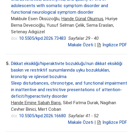
adolescents with somatic symptom disorder and
functional neurological symptom disorder
Makbule Esen Öksüzoğlu,
Hande Günal Okumuş
, Huriye
Berna Devecioğlu, Yusuf Selman Çelik, Sema Eraslan,
Setenay Adıgüzel
doi:
10.5505/kpd.2026.73483
Sayfalar 29 - 40
Makale Özeti
|
İngilizce PDF
5.
Dikkat eksikliği/hiperaktivite bozukluğu’nun dikkat eksikliği
baskın ve restriktif sunumlarında uyku bozuklukları,
kronotip ve işlevsel bozulma
Sleep disturbances, chronotype, and functional impairment
in inattentive and restrictive presentations of attention-
deficit/hyperactivity disorder
Hande Emine Sabah Barış
, Sibel Fatma Durak, Nagihan
Cevher Binici, Mert Coban
doi:
10.5505/kpd.2026.16680
Sayfalar 41 - 52
Makale Özeti
|
İngilizce PDF