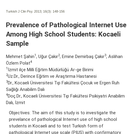
Turkish J Clin Psy. 2013; 16(3):
148-156
Prevalence of Pathological Internet Use
Among High School Students: Kocaeli
Sample
1
2
3
Mehmet Şahin
, Uğur Çakır
, Emine Demirbaş Çakır
, Aslıhan
4
Özlem Polat
1
İzmit ilçe Milli Eğitim Müdürlüğü Ar-ge Birimi
2
Uz.Dr., Derince Eğitim ve Araştırma Hastanesi
3
Dr., Kocaeli Üniversitesi Tıp Fakültesi Çocuk ve Ergen Ruh
Sağlığı Anabilim Dalı
4
Doç.Dr., Kocaeli Üniversitesi Tıp Fakültesi Psikiyatri Anabilim
Dalı, İzmit
Objectives: The aim of this study is to investigate the
prevelance of pathological Internet use of high school
students in Kocaeli and to test Turkish form of
pathological Internet use scale (PIUS) with confirmatory