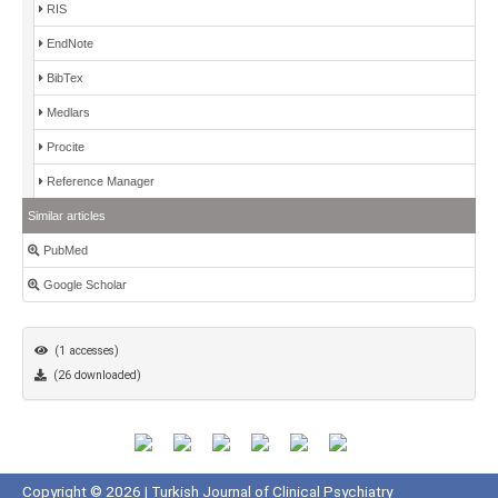
RIS
EndNote
BibTex
Medlars
Procite
Reference Manager
Similar articles
PubMed
Google Scholar
(1 accesses)
(26 downloaded)
Copyright © 2026 | Turkish Journal of Clinical Psychiatry