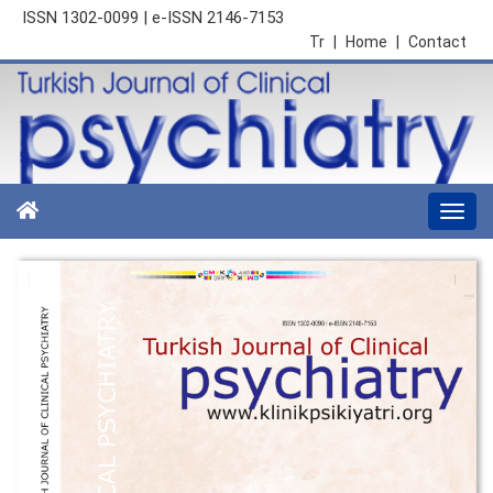
ISSN 1302-0099 | e-ISSN 2146-7153
Tr
|
Home
|
Contact
Togg
navi