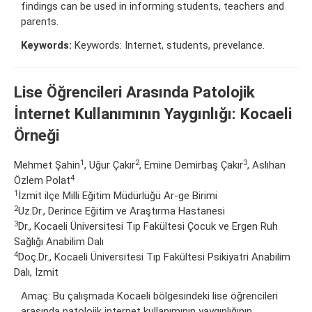
findings can be used in informing students, teachers and
parents.
Keywords:
Keywords: Internet, students, prevelance.
Lise Öğrencileri Arasında Patolojik
İnternet Kullanımının Yaygınlığı: Kocaeli
Örneği
1
2
3
Mehmet Şahin
, Uğur Çakır
, Emine Demirbaş Çakır
, Aslıhan
4
Özlem Polat
1
İzmit ilçe Milli Eğitim Müdürlüğü Ar-ge Birimi
2
Uz.Dr., Derince Eğitim ve Araştırma Hastanesi
3
Dr., Kocaeli Üniversitesi Tıp Fakültesi Çocuk ve Ergen Ruh
Sağlığı Anabilim Dalı
4
Doç.Dr., Kocaeli Üniversitesi Tıp Fakültesi Psikiyatri Anabilim
Dalı, İzmit
Amaç: Bu çalışmada Kocaeli bölgesindeki lise öğrencileri
arasında patolojik internet kullanımının yaygınlığının