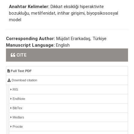
Anahtar Kelimeler:
Dikkat eksikliği hiperaktivite
bozukluğu, metilfenidat, intihar girişimi, biyopsikososyal
model
Corresponding Author:
Müjdat Erarkadaş, Türkiye
Manuscript Language:
English
CITE
Full Text PDF
Download citation
RIS
EndNote
BibTex
Medlars
Procite