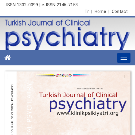
ISSN 1302-0099 | e-ISSN 2146-7153
Tr
|
Home
|
Contact
Togg
navi