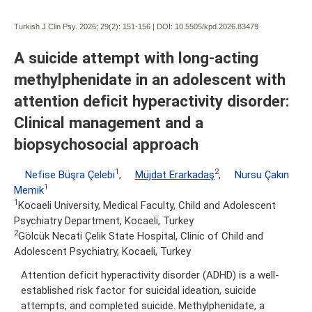
Turkish J Clin Psy. 2026; 29(2):
151-156 | DOI:
10.5505/kpd.2026.83479
A suicide attempt with long-acting
methylphenidate in an adolescent with
attention deficit hyperactivity disorder:
Clinical management and a
biopsychosocial approach
1
2
Nefise Büşra Çelebi
,
Müjdat Erarkadaş
,
Nursu Çakın
1
Memik
1
Kocaeli University, Medical Faculty, Child and Adolescent
Psychiatry Department, Kocaeli, Turkey
2
Gölcük Necati Çelik State Hospital, Clinic of Child and
Adolescent Psychiatry, Kocaeli, Turkey
Attention deficit hyperactivity disorder (ADHD) is a well-
established risk factor for suicidal ideation, suicide
attempts, and completed suicide. Methylphenidate, a