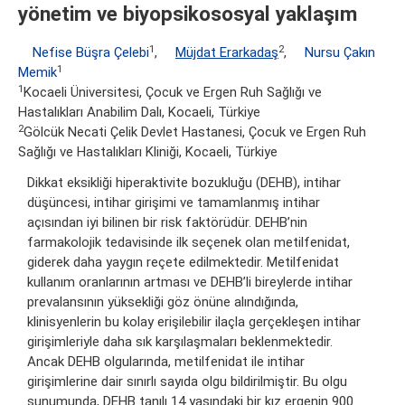
yönetim ve biyopsikososyal yaklaşım
1
2
Nefise Büşra Çelebi
,
Müjdat Erarkadaş
,
Nursu Çakın
1
Memik
1
Kocaeli Üniversitesi, Çocuk ve Ergen Ruh Sağlığı ve
Hastalıkları Anabilim Dalı, Kocaeli, Türkiye
2
Gölcük Necati Çelik Devlet Hastanesi, Çocuk ve Ergen Ruh
Sağlığı ve Hastalıkları Kliniği, Kocaeli, Türkiye
Dikkat eksikliği hiperaktivite bozukluğu (DEHB), intihar
düşüncesi, intihar girişimi ve tamamlanmış intihar
açısından iyi bilinen bir risk faktörüdür. DEHB’nin
farmakolojik tedavisinde ilk seçenek olan metilfenidat,
giderek daha yaygın reçete edilmektedir. Metilfenidat
kullanım oranlarının artması ve DEHB’li bireylerde intihar
prevalansının yüksekliği göz önüne alındığında,
klinisyenlerin bu kolay erişilebilir ilaçla gerçekleşen intihar
girişimleriyle daha sık karşılaşmaları beklenmektedir.
Ancak DEHB olgularında, metilfenidat ile intihar
girişimlerine dair sınırlı sayıda olgu bildirilmiştir. Bu olgu
sunumunda, DEHB tanılı 14 yaşındaki bir kız ergenin 900