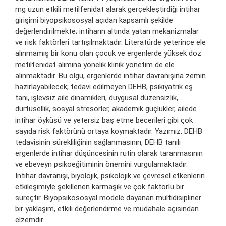
mg uzun etkili metilfenidat alarak gerçekleştirdiği intihar
girişimi biyopsikososyal açıdan kapsamlı şekilde
değerlendirilmekte; intiharın altında yatan mekanizmalar
ve risk faktörleri tartışılmaktadır. Literatürde yeterince ele
alınmamış bir konu olan çocuk ve ergenlerde yüksek doz
metilfenidat alımına yönelik klinik yönetim de ele
alınmaktadır. Bu olgu, ergenlerde intihar davranışına zemin
hazırlayabilecek; tedavi edilmeyen DEHB, psikiyatrik eş
tanı, işlevsiz aile dinamikleri, duygusal düzensizlik,
dürtüsellik, sosyal stresörler, akademik güçlükler, ailede
intihar öyküsü ve yetersiz baş etme becerileri gibi çok
sayıda risk faktörünü ortaya koymaktadır. Yazımız, DEHB
tedavisinin sürekliliğinin sağlanmasının, DEHB tanılı
ergenlerde intihar düşüncesinin rutin olarak taranmasının
ve ebeveyn psikoeğitiminin önemini vurgulamaktadır.
İntihar davranışı, biyolojik, psikolojik ve çevresel etkenlerin
etkileşimiyle şekillenen karmaşık ve çok faktörlü bir
süreçtir. Biyopsikososyal modele dayanan multidisipliner
bir yaklaşım, etkili değerlendirme ve müdahale açısından
elzemdir.