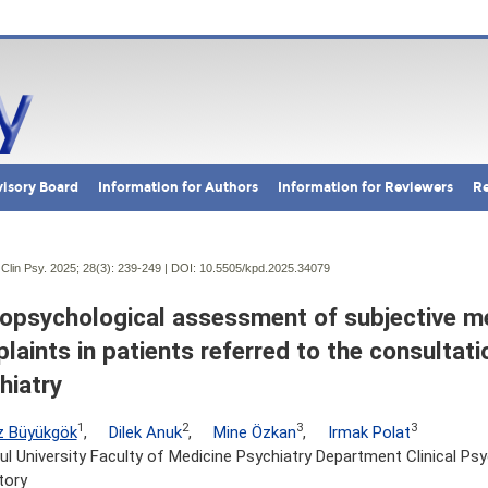
isory Board
Information for Authors
Information for Reviewers
Re
Clin Psy. 2025; 28(3):
239-249 | DOI:
10.5505/kpd.2025.34079
opsychological assessment of subjective 
laints in patients referred to the consultatio
hiatry
1
2
3
3
z Büyükgök
,
Dilek Anuk
,
Mine Özkan
,
Irmak Polat
ul University Faculty of Medicine Psychiatry Department Clinical Ps
tory