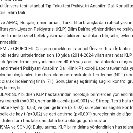
ul Üniversitesi İstanbul Tıp Fakültesi Psikiyatri Anabilim Dalı Konsül
risi Bilim Dalı
 ve AMAÇ: Bu çalışmanın amacı, farklı tıbbi branşlardan ruhsal yakınm
tasyon-Liyezon Psikiyatrisi (KLP) Bilim Dalı’na yönlendirilen ve psikiy
endirmede öznel bellek yakınması bildiren hastaların bilişsel işlevlerin
nmesidir.
M ve GEREÇLER: Çalışma örneklemi İstanbul Üniversitesti İstanbul T
bbi tedavi ünitelerinden son 10 yılda (2014-2024 yılları arasında) KLP 
 değerlendirme için yönlendirilen 40-65 yaş arası hastalardan oluşmakt
endirmeleri Psikiyatri Anabilim Dalı Klinik Psikoloji Laboratuvarı’nda y
arına ulaşılabilen tüm hastaların nöropsikolojik testlerinin (NPT) son
olarak incelenmiştir (n=71). Sonuçlar eşleştirilmiş sağlıklı kontrol g
ştırılmıştır.
LAR: SUY bildiren KLP hastalarından nörolojik bilimlerden yönlendiril
sayı menzili (p=0,03), semantik akıcılık (p<0,001) ve Stroop Testi hata 
llekte kayıt (p=0,03) ve geri getirme (p=0,02) süreçlerinin sağlıklı kon
bellekte kayıt (p=0,02) ve geri getirme (p<0,001) süreçlerinin de diğer 
ndirilen tüm hastalardan daha kötü olduğu görülmüştür.
ŞMA ve SONUÇ: Bulgularımız, KLP bilim dalına yönlendirilen hastalar