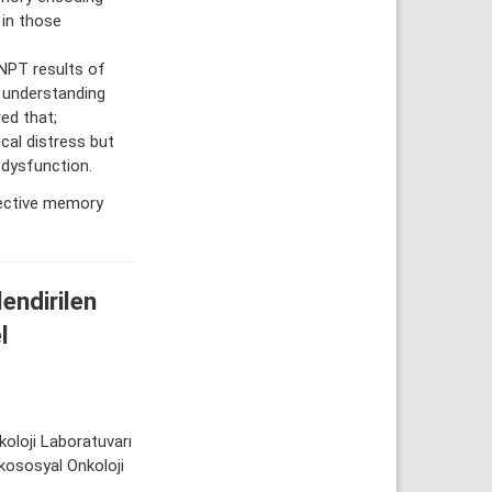
 in those
NPT results of
r understanding
ed that;
cal distress but
 dysfunction.
jective memory
endirilen
l
ikoloji Laboratuvarı
ikososyal Onkoloji