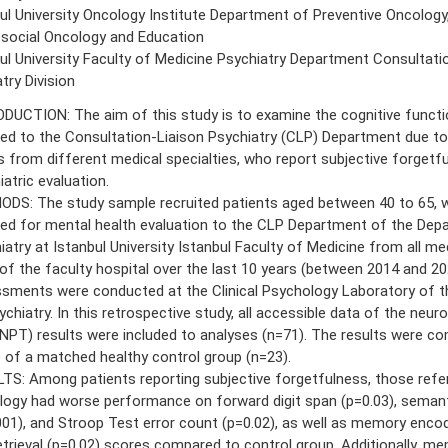
ul University Oncology Institute Department of Preventive Oncology,
social Oncology and Education
ul University Faculty of Medicine Psychiatry Department Consultati
try Division
DUCTION: The aim of this study is to examine the cognitive functi
red to the Consultation-Liaison Psychiatry (CLP) Department due to
s from different medical specialties, who report subjective forgetf
atric evaluation.
DS: The study sample recruited patients aged between 40 to 65, 
red for mental health evaluation to the CLP Department of the Dep
iatry at Istanbul University Istanbul Faculty of Medicine from all m
 of the faculty hospital over the last 10 years (between 2014 and 20
sments were conducted at the Clinical Psychology Laboratory of 
ychiatry. In this retrospective study, all accessible data of the neur
(NPT) results were included to analyses (n=71). The results were c
 of a matched healthy control group (n=23).
TS: Among patients reporting subjective forgetfulness, those refe
logy had worse performance on forward digit span (p=0.03), semant
001), and Stroop Test error count (p=0.02), as well as memory encod
etrieval (p=0.02) scores compared to control group. Additionally, m