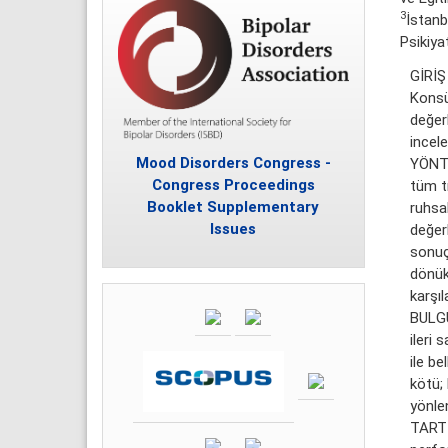
3
İstanb
Psikiyat
GİRİŞ
Konsül
değerl
incele
Mood Disorders Congress -
YÖNTE
Congress Proceedings
tüm tı
Booklet Supplementary
ruhsal
Issues
değerl
sonuçl
dönük 
karşıla
BULGU
ileri 
ile be
kötü; 
yönle
TARTI