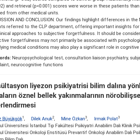
02) and retrieval (p<0.001) scores were worse in these patients than
red from other medical units.
SSION AND CONCLUSION: Our findings highlight differences in the 
nts referred to the CLP department, offering important insights fo
linical approaches to subjective forgetfulness. It should be consider
ctive forgetfulness may not primarily be associated with psychologi
lying medical conditions may also play a significant role in cognitive
ords:
Neuropsychological test, consultation liaison psychiatry, sub
aint, neurocognitive functions
ültasyon liyezon psikiyatrisi bilim dalına yönl
aların öznel bellek yakınmalarının nörobilişse
rlendirmesi
1
2
3
3
z Büyükgök
,
Dilek Anuk
,
Mine Özkan
,
Irmak Polat
ul Üniversitesi İstanbul Tıp Fakültesi Psikiyatri Anabilim Dalı Klinik Ps
ul Üniversitesi Onkoloji Enstitüsü Prevantif Onkoloji Anabilim Dalı Ps
im Bilim Dalı