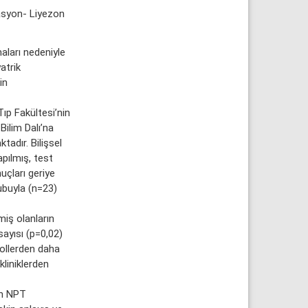
tasyon- Liyezon
aları nedeniyle
atrik
in
ıp Fakültesi’nin
Bilim Dalı’na
adır. Bilişsel
apılmış, test
uçları geriye
rubuyla (n=23)
miş olanların
sayısı (p=0,02)
trollerden daha
kliniklerden
ın NPT