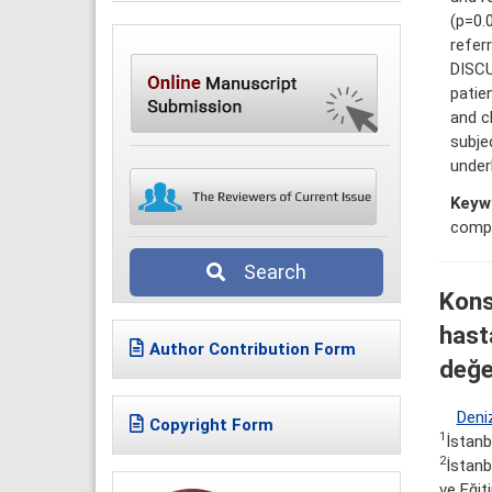
(p=0.
refer
DISCU
patie
and c
subje
under
Keyw
compl
Search
Kons
hast
Author Contribution Form
değe
Deni
Copyright Form
1
İstanb
2
İstanb
ve Eğit