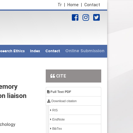
Tr
|
Home
|
Contact
Online Submission
search Ethics
Index
Contact
CITE
memory
Full Text PDF
n liaison
Download citation
RIS
EndNote
ychology
BibTex