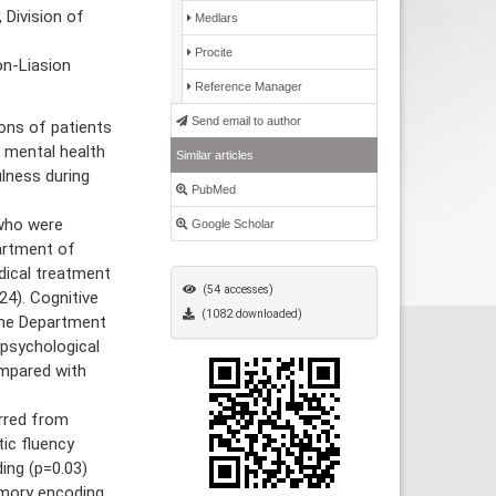
 Division of
Medlars
Procite
on-Liasion
Reference Manager
Send email to author
ons of patients
 mental health
Similar articles
ulness during
PubMed
who were
Google Scholar
artment of
edical treatment
(54 accesses)
24). Cognitive
(1082 downloaded)
the Department
opsychological
ompared with
rred from
ic fluency
ing (p=0.03)
emory encoding