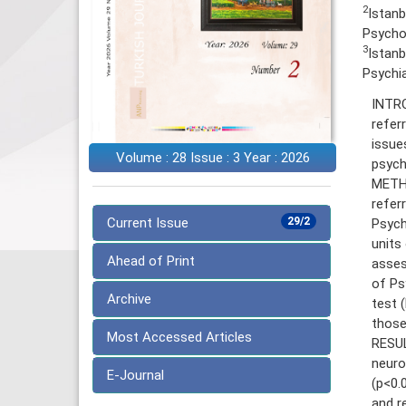
2
Istanb
Psycho
3
Istanb
Psychia
INTRO
refer
issue
Volume : 28 Issue : 3 Year : 2026
psychi
METHO
refer
Current Issue
29/2
Psych
units
Ahead of Print
asses
of Ps
Archive
test 
those
Most Accessed Articles
RESUL
neuro
E-Journal
(p<0.
and r