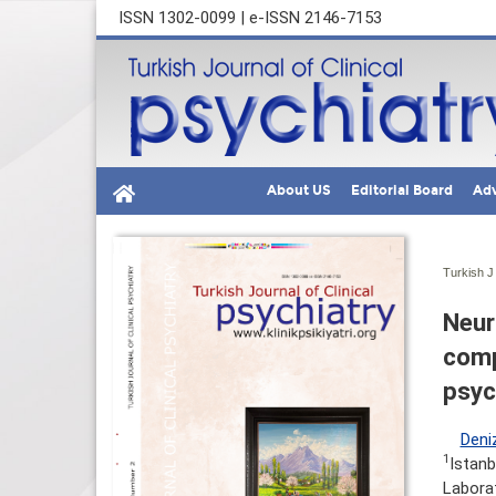
ISSN 1302-0099 | e-ISSN 2146-7153
About US
Editorial Board
Adv
Turkish J 
Neur
comp
psyc
Deni
1
Istanb
Labora