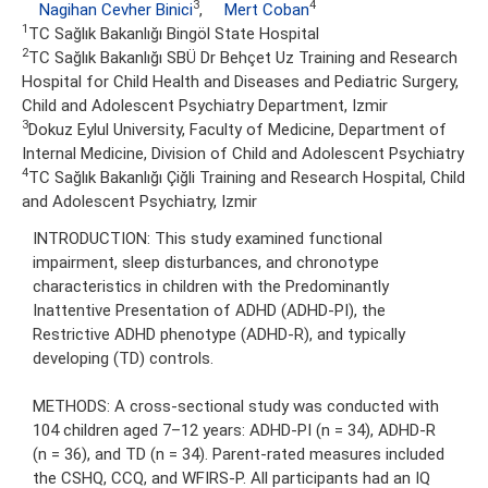
3
4
Nagihan Cevher Binici
,
Mert Coban
1
TC Sağlık Bakanlığı Bingöl State Hospital
2
TC Sağlık Bakanlığı SBÜ Dr Behçet Uz Training and Research
Hospital for Child Health and Diseases and Pediatric Surgery,
Child and Adolescent Psychiatry Department, Izmir
3
Dokuz Eylul University, Faculty of Medicine, Department of
Internal Medicine, Division of Child and Adolescent Psychiatry
4
TC Sağlık Bakanlığı Çiğli Training and Research Hospital, Child
and Adolescent Psychiatry, Izmir
INTRODUCTION: This study examined functional
impairment, sleep disturbances, and chronotype
characteristics in children with the Predominantly
Inattentive Presentation of ADHD (ADHD-PI), the
Restrictive ADHD phenotype (ADHD-R), and typically
developing (TD) controls.
METHODS: A cross-sectional study was conducted with
104 children aged 7–12 years: ADHD-PI (n = 34), ADHD-R
(n = 36), and TD (n = 34). Parent-rated measures included
the CSHQ, CCQ, and WFIRS-P. All participants had an IQ