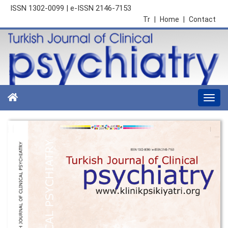
ISSN 1302-0099 | e-ISSN 2146-7153
Tr
|
Home
|
Contact
Togg
navi