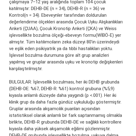
çalışmaya 7–12 yaş aralığında toplam 104 çocuk
katılmıştır: DEHB-DE (n = 34), DEHB-R (n = 36) ve
Kontrol(n = 34). Ebeveynler tarafından doldurulan
değerlendirme ölçekleri arasında Çocuk Uyku Alışkanlıkları
Anketi (ÇUAA), Çocuk Kronotip Anketi (ÇKA) ve Weiss
işlevsellikte bozulma ölçeği-ebeveyn formu(WİBÖ-E) yer
almıştır. Tüm katılımcıların zeka düzeyi 80’in üzerindeydi
ve eşlik eden psikiyatrik ya da tıbbi hastalıkları yoktu.
İşlevsel bozulma durumuna göre alt grup analizleri
yapılmış ve gruplar arasında uyku ve kronotip değişkenleri
karşılaştırılmıştır.
BULGULAR: İşlevsellik bozulması, her iki DEHB grubunda
(DEHB-DE: %67, DEHB-R: %61) kontrol grubuna (%5,9)
kıyasla anlamlı düzeyde daha yaygındı (p <.001). Her iki
klinik grup da daha fazla gündüz uykululuğu göstermiştir.
Gruplar arasında akşamcılık puanları açısından
istatistiksel olarak anlamlı bir fark saptanmamış olmakla
birlikte, DEHB-R grubunda DEHB-DE ve sağlıklı kontrollere
kıyasla daha yüksek akşamcılık eğilimi gözlenmiştir.
DEHB-DE grubunda işlevsellikte bozulma, uykuya dalma