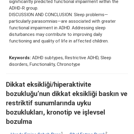
significantly predicted functional impairment within the
ADHD-R group.
DISCUSSION AND CONCLUSION: Sleep problems—
particularly parasomnias—are associated with greater
functional impairment in ADHD. Addressing sleep
disturbances may contribute to improving daily
functioning and quality of life in affected children.
Keywords:
ADHD subtypes, Restrictive ADHD, Sleep
disorders, Functionality, Chronotype
Dikkat eksikliği/hiperaktivite
bozukluğu’nun dikkat eksikliği baskın ve
restriktif sunumlarında uyku
bozuklukları, kronotip ve işlevsel
bozulma
1
2