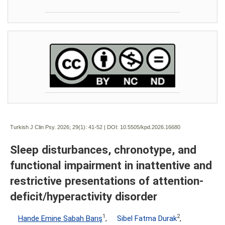
Turkish J Clin Psy. 2026; 29(1):
41-52 | DOI:
10.5505/kpd.2026.16680
Sleep disturbances, chronotype, and
functional impairment in inattentive and
restrictive presentations of attention-
deficit/hyperactivity disorder
1
2
Hande Emine Sabah Barış
,
Sibel Fatma Durak
,