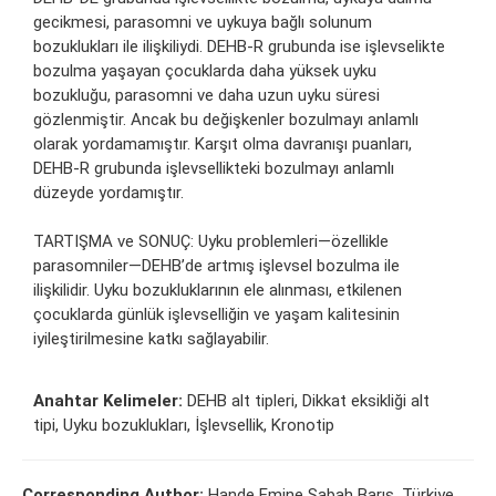
gecikmesi, parasomni ve uykuya bağlı solunum
bozuklukları ile ilişkiliydi. DEHB-R grubunda ise işlevselikte
bozulma yaşayan çocuklarda daha yüksek uyku
bozukluğu, parasomni ve daha uzun uyku süresi
gözlenmiştir. Ancak bu değişkenler bozulmayı anlamlı
olarak yordamamıştır. Karşıt olma davranışı puanları,
DEHB-R grubunda işlevsellikteki bozulmayı anlamlı
düzeyde yordamıştır.
TARTIŞMA ve SONUÇ: Uyku problemleri—özellikle
parasomniler—DEHB’de artmış işlevsel bozulma ile
ilişkilidir. Uyku bozukluklarının ele alınması, etkilenen
çocuklarda günlük işlevselliğin ve yaşam kalitesinin
iyileştirilmesine katkı sağlayabilir.
Anahtar Kelimeler:
DEHB alt tipleri, Dikkat eksikliği alt
tipi, Uyku bozuklukları, İşlevsellik, Kronotip
Corresponding Author:
Hande Emine Sabah Barış, Türkiye