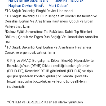
Hande Emine Sabah Barış
,
Sibel Fatma Durak
,
3
4
Nagihan Cevher Binici
,
Mert Coban
1
TC Sağlık Bakanlığı Bingöl Devlet Hastanesi
2
TC Sağlık Bakanlığı SBÜ Dr Behçet Uz Çocuk Hastalıkları ve
Cerrahisi Eğitim Ve Araştırma Hastanesi, Çocuk ve Ergen
Psikiyatrisi, İzmir
3
Dokuz Eylül Üniversitesi Tıp Fakültesi, Dahili Tıp Bilimleri
Bölümü, Çocuk Ve Ergen Ruh Sağlığı Ve Hastalıkları Anabilim
Dalı
4
TC Sağlık Bakanlığı Çiğli Eğitim ve Araştırma Hastanesi,
Çocuk ve ergen psikiyatrisi, İzmir
GİRİŞ ve AMAÇ: Bu çalışma, Dikkat Eksikliği Hiperaktivite
Bozukluğu’nun (DEHB) Dikkat eksikliği baskın görünüm
(DEHB-DE), Restriktif DEHB görünümü (DEHB-R) ve tipik
gelişim gösteren kontrol grubu çocuklarda işlevsellik
bozulması, uyku bozuklukları ve kronotip özelliklerini
incelemiştir.
YÖNTEM ve GEREÇLER: Kesitsel olarak yürütülen