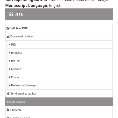
Manuscript Language:
English
CITE
Full Text PDF
Download citation
RIS
EndNote
BibTex
Medlars
Procite
Reference Manager
Send email to author
Similar articles
PubMed
Google Scholar