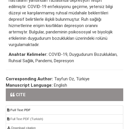
hastaların yarısından fazlasında depresyon tespit
edilmiştir. COVID-19 enfeksiyonu geçirme, yetersiz bilgi
düzeyi ve karşılanmamış ruhsal müdahale beklentileri
depresif belirtilerle ilişkili bulunmuştur. Ruh sağlığı
hizmetlerine erişim kısıtlıkları depresyon oranını
artırmıştır. Bulgular, pandeminin psikososyal ve biyolojik
etkilerinin duygudurum bozuklukları üzerindeki rolünü
vurgulamaktadır.
Anahtar Kelimeler:
COVID-19, Duygudurum Bozuklukları,
Ruhsal Sağlık, Pandemi, Depresyon
Corresponding Author:
Tayfun Oz, Türkiye
Manuscript Language:
English
CITE
Full Text PDF
Full Text PDF (Turkish)
Download citation