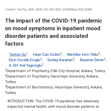
Turkish J Clin Psy. 2025; 28(3):
221-230 | DOI:
10.5505/kpd.2025.91886
The impact of the COVID-19 pandemic
on mood symptoms in inpatient mood
disorder patients and associated
factors
1
2
2
Tayfun Oz
,
Hayri Can Ozden
,
Mevhibe Irem Yildiz
,
2
3
2
Elcin Ozcelik Eroglu
,
Sevilay Karahan
,
Basaran Demir
,
2
A. Elif Anil Yagcioglu
1
Department of Psychiatry, Etlik City Hospital, Ankara, Turkey
2
Department of Psychiatry, Hacettepe University, Ankara,
Turkey
3
Department of Biostatistics, Hacettepe University, Ankara,
Turkey
INTRODUCTION: The COVID-19 pandemic has adversely
impacted mental health, with mood disorder patients at