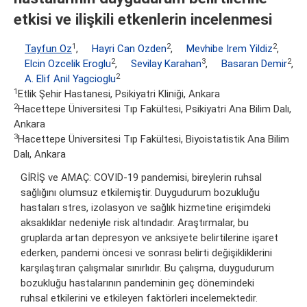
etkisi ve ilişkili etkenlerin incelenmesi
1
2
2
Tayfun Oz
,
Hayri Can Ozden
,
Mevhibe Irem Yildiz
,
2
3
2
Elcin Ozcelik Eroglu
,
Sevilay Karahan
,
Basaran Demir
,
2
A. Elif Anil Yagcioglu
1
Etlik Şehir Hastanesi, Psikiyatri Kliniği, Ankara
2
Hacettepe Üniversitesi Tıp Fakültesi, Psikiyatri Ana Bilim Dalı,
Ankara
3
Hacettepe Üniversitesi Tıp Fakültesi, Biyoistatistik Ana Bilim
Dalı, Ankara
GİRİŞ ve AMAÇ: COVID-19 pandemisi, bireylerin ruhsal
sağlığını olumsuz etkilemiştir. Duygudurum bozukluğu
hastaları stres, izolasyon ve sağlık hizmetine erişimdeki
aksaklıklar nedeniyle risk altındadır. Araştırmalar, bu
gruplarda artan depresyon ve anksiyete belirtilerine işaret
ederken, pandemi öncesi ve sonrası belirti değişikliklerini
karşılaştıran çalışmalar sınırlıdır. Bu çalışma, duygudurum
bozukluğu hastalarının pandeminin geç dönemindeki
ruhsal etkilerini ve etkileyen faktörleri incelemektedir.