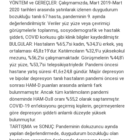
YÖNTEM ve GEREÇLER: Çalışmamızda, Mart 2019-Mart
2020 tarihleri arasında yatırılarak izlenen duygudurum
bozukluğu tanılı 67 hasta, pandeminin 9. ayında
değerlendirilmiştir. Veriler yüz yüze veya çevrimiçi
görüşmelerle toplanmış, sosyodemografik ve hastalık
şiddeti, COVID korkusu gibi klinik bilgiler kaydedilmiştir.
BULGULAR: Hastaların %65,7’si kadın, %34,3’ü erkek, yaş
ortalaması 45,8±19’dur. Katılımcıların %32,9’u yüksekokul
mezunu, %56,2’si çalışmamaktadır. Görüşmelerin %44,8’i
yüz yüze, %53,7’si telepsikiyatriyledir. Pandemi öncesi
hastane yatış süresi 41,6±24,8 gündür. Majör depresyon
ve bipolar depresyon tanılı hastaların pandemi öncesi ve
sonrası HAM-D puanları arasında anlamlı fark
bulunmamıştır. Ancak tüm katılımcıların pandemi
döneminde HAM-D≥8 oranı %55,2 olarak saptanmıştır.
COVID-19 enfeksiyonu geçirmiş kişilerin, geçirmeyenlere
göre depresyon şiddeti anlamlı düzeyde yüksek
bulunmuştur.
TARTIŞMA ve SONUÇ: Pandeminin dokuzuncu ayında
yapılan değerlendirmede, duygudurum bozukluğu olan