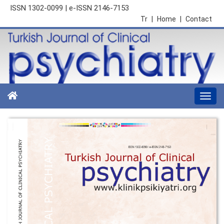
ISSN 1302-0099 | e-ISSN 2146-7153
Tr
|
Home
|
Contact
Togg
navi