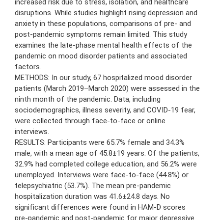
increased risk due to stress, isolation, and healthcare
disruptions. While studies highlight rising depression and
anxiety in these populations, comparisons of pre- and
post-pandemic symptoms remain limited. This study
examines the late-phase mental health effects of the
pandemic on mood disorder patients and associated
factors.
METHODS: In our study, 67 hospitalized mood disorder
patients (March 2019–March 2020) were assessed in the
ninth month of the pandemic. Data, including
sociodemographics, illness severity, and COVID-19 fear,
were collected through face-to-face or online
interviews.
RESULTS: Participants were 65.7% female and 34.3%
male, with a mean age of 45.8±19 years. Of the patients,
32.9% had completed college education, and 56.2% were
unemployed. Interviews were face-to-face (44.8%) or
telepsychiatric (53.7%). The mean pre-pandemic
hospitalization duration was 41.6±24.8 days. No
significant differences were found in HAM-D scores
pre-pandemic and post-pandemic for major depressive