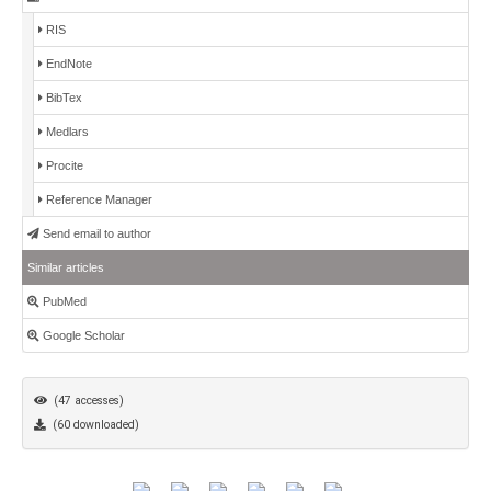
RIS
EndNote
BibTex
Medlars
Procite
Reference Manager
Send email to author
Similar articles
PubMed
Google Scholar
(47 accesses)
(60 downloaded)