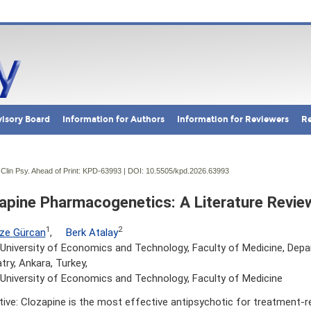
isory Board
Information for Authors
Information for Reviewers
Re
 Clin Psy. Ahead of Print: KPD-63993 | DOI:
10.5505/kpd.2026.63993
apine Pharmacogenetics: A Literature Revie
1
2
ze Gürcan
,
Berk Atalay
niversity of Economics and Technology, Faculty of Medicine, Dep
try, Ankara, Turkey,
niversity of Economics and Technology, Faculty of Medicine
tive: Clozapine is the most effective antipsychotic for treatment-r