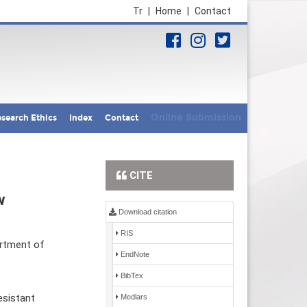
Tr
|
Home
|
Contact
Online Submission
search Ethics
Index
Contact
CITE
w
Download citation
RIS
artment of
EndNote
BibTex
esistant
Medlars