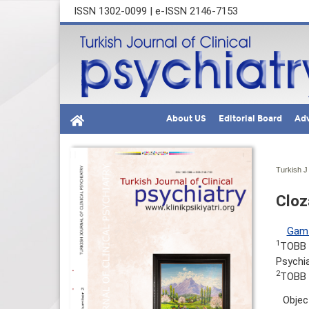
ISSN 1302-0099 | e-ISSN 2146-7153
About US
Editorial Board
Adv
Turkish J
Cloz
Gam
1
TOBB U
Psychia
2
TOBB U
Objec