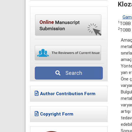
Kloz
Gam
1
TOBB E
2
TOBB 
Amaç:
metabo
sınır
amaçl
Yönte
yan et
Search
Öne ç
varyan
Bulgul
Author Contribution Form
metab
varyan
artışı
Copyright Form
tedavi
edebi
Sonuç: