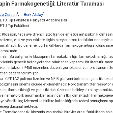
apin Farmakogenetiği: Literatür Taraması
1
2
ze Gürcan
,
Berk Atalay
TÜ Tıp Fakültesi Psikiyatri Anabilim Dalı
ETÜ Tıp Fakültesi
 Klozapin, tedaviye dirençli şizofrenide en etkili antipsikotik olması
lizma, etki ve yan etkilere ilişkin bireyler arası farklılıklar nedeniyle k
lanmaktadır. Bu derleme, bu farklılıklarda farmakogenetiğin rolünü inc
amaktadır.
mler: Bu çalışma ile klozapinin farmakokinetiği, farmakodinamiği, ted
kilerinin genetik belirleyicilerine odaklanan kapsamlı bir literatür tara
ıkan sitokrom P450 enzimleri, düzenleyici lokuslar ve nörotransmitt
tları değerlendirilmiştir.
ar: CYP1A2 polimorfizmleri ve NFIB gibi yeni belirlenen genetik lokusl
olizmasını önemli ölçüde etkilemektedir. Nörotransmitter reseptör g
tlar, ilacın etkinliği ve yan etki riski üzerinde belirleyici rol oynamakta; 
 ve hematolojik anormallikler açısından etkili olmaktadır. Farmakogenet
ye yönelik ilaç izlemesi ile birlikte kullanıldığında tedavi sonuçlarını o
leceği düşünülmektedir.
 Farmakogenetik, klozapin yanıtındaki bireyler arası farklılıkların anla