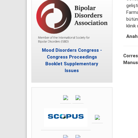
gelişt
Farmak
bütünl
klinik
Anaht
Mood Disorders Congress -
Corres
Congress Proceedings
Manus
Booklet Supplementary
Issues