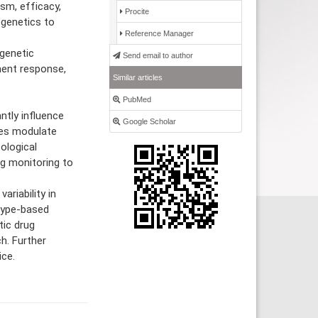
ism, efficacy,
Procite
ogenetics to
Reference Manager
genetic
Send email to author
ent response,
Similar articles
PubMed
ntly influence
Google Scholar
nes modulate
ological
g monitoring to
riability in
type-based
tic drug
h. Further
ice.