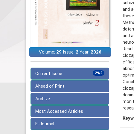
schizo
and a
these
Metho
deter
and a
neuro
Resul
Volume:
29
Issue:
2
Year:
2026
cloza
effic
abnor
Current Issue
29/2
optim
Concl
Ahead of Print
cloza
dosin
Archive
monit
resea
Most Accessed Articles
Keyw
E-Journal