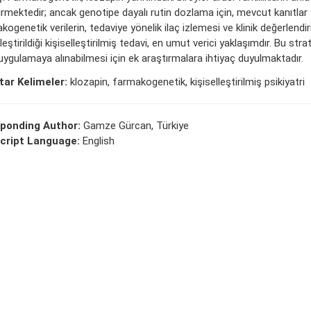
irmektedir; ancak genotipe dayalı rutin dozlama için, mevcut kanıtlar ye
ogenetik verilerin, tedaviye yönelik ilaç izlemesi ve klinik değerlendi
eştirildiği kişiselleştirilmiş tedavi, en umut verici yaklaşımdır. Bu strate
 uygulamaya alınabilmesi için ek araştırmalara ihtiyaç duyulmaktadır.
ar Kelimeler:
klozapin, farmakogenetik, kişiselleştirilmiş psikiyatri
ponding Author:
Gamze Gürcan, Türkiye
cript Language:
English