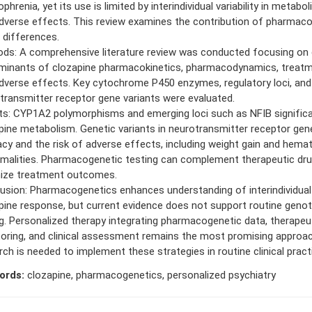
phrenia, yet its use is limited by interindividual variability in metabol
dverse effects. This review examines the contribution of pharmac
 differences.
ds: A comprehensive literature review was conducted focusing on 
minants of clozapine pharmacokinetics, pharmacodynamics, treatm
dverse effects. Key cytochrome P450 enzymes, regulatory loci, and
transmitter receptor gene variants were evaluated.
ts: CYP1A2 polymorphisms and emerging loci such as NFIB significa
pine metabolism. Genetic variants in neurotransmitter receptor ge
acy and the risk of adverse effects, including weight gain and hemat
malities. Pharmacogenetic testing can complement therapeutic dru
ize treatment outcomes.
usion: Pharmacogenetics enhances understanding of interindividual va
pine response, but current evidence does not support routine geno
g. Personalized therapy integrating pharmacogenetic data, therapeu
oring, and clinical assessment remains the most promising approac
rch is needed to implement these strategies in routine clinical pract
ords:
clozapine, pharmacogenetics, personalized psychiatry