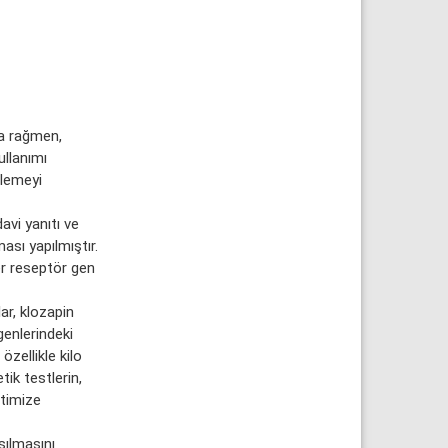
na rağmen,
ullanımı
elemeyi
avi yanıtı ve
ması yapılmıştır.
er reseptör gen
ar, klozapin
enlerindeki
özellikle kilo
ik testlerin,
ptimize
şılmasını