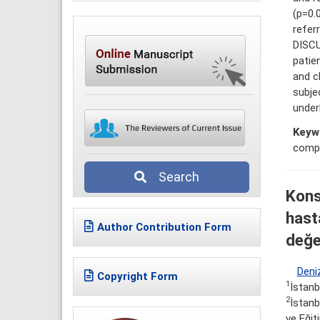
(p=0.
refer
DISCU
patie
and c
subje
under
Keyw
compl
Search
Kons
hast
Author Contribution Form
değe
Deni
Copyright Form
1
İstanb
2
İstanb
ve Eğit