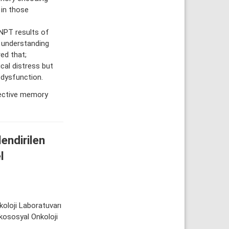
 in those
NPT results of
r understanding
ed that;
cal distress but
 dysfunction.
jective memory
endirilen
l
ikoloji Laboratuvarı
ikososyal Onkoloji