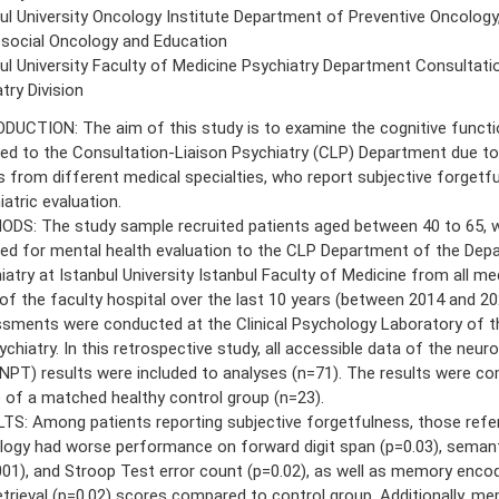
ul University Oncology Institute Department of Preventive Oncology,
social Oncology and Education
ul University Faculty of Medicine Psychiatry Department Consultati
try Division
DUCTION: The aim of this study is to examine the cognitive functi
red to the Consultation-Liaison Psychiatry (CLP) Department due to
s from different medical specialties, who report subjective forgetf
atric evaluation.
DS: The study sample recruited patients aged between 40 to 65, 
red for mental health evaluation to the CLP Department of the Dep
iatry at Istanbul University Istanbul Faculty of Medicine from all m
 of the faculty hospital over the last 10 years (between 2014 and 20
sments were conducted at the Clinical Psychology Laboratory of 
ychiatry. In this retrospective study, all accessible data of the neur
(NPT) results were included to analyses (n=71). The results were c
 of a matched healthy control group (n=23).
TS: Among patients reporting subjective forgetfulness, those refe
logy had worse performance on forward digit span (p=0.03), semant
001), and Stroop Test error count (p=0.02), as well as memory encod
etrieval (p=0.02) scores compared to control group. Additionally, m