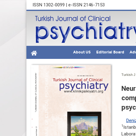
ISSN 1302-0099 | e-ISSN 2146-7153
About US
Editorial Board
Adv
Turkish J 
Neur
comp
psyc
Deni
1
Istanb
Labora