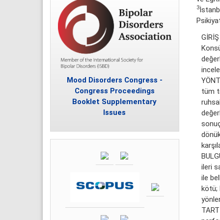
3
İstanb
Psikiyat
GİRİŞ
Konsül
değerl
incele
Mood Disorders Congress -
YÖNTE
Congress Proceedings
tüm tı
Booklet Supplementary
ruhsal
Issues
değerl
sonuçl
dönük 
karşıla
BULGU
ileri 
ile be
kötü; 
yönle
TARTI