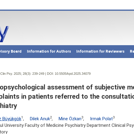
isory Board
Information for Authors
Information for Reviewers
Re
Clin Psy. 2025; 28(3):
239-249 | DOI:
10.5505/kpd.2025.34079
opsychological assessment of subjective 
laints in patients referred to the consultatio
hiatry
1
2
3
3
z Büyükgök
,
Dilek Anuk
,
Mine Özkan
,
Irmak Polat
ul University Faculty of Medicine Psychiatry Department Clinical Ps
tory