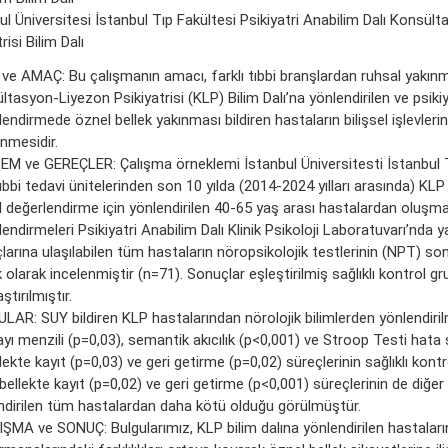
ul Üniversitesi İstanbul Tıp Fakültesi Psikiyatri Anabilim Dalı Konsül
risi Bilim Dalı
 ve AMAÇ: Bu çalışmanın amacı, farklı tıbbi branşlardan ruhsal yakınm
tasyon-Liyezon Psikiyatrisi (KLP) Bilim Dalı’na yönlendirilen ve psikiy
endirmede öznel bellek yakınması bildiren hastaların bilişsel işlevlerin
nmesidir.
M ve GEREÇLER: Çalışma örneklemi İstanbul Üniversitesti İstanbul T
bbi tedavi ünitelerinden son 10 yılda (2014-2024 yılları arasında) KLP 
 değerlendirme için yönlendirilen 40-65 yaş arası hastalardan oluşmakt
endirmeleri Psikiyatri Anabilim Dalı Klinik Psikoloji Laboratuvarı’nda y
arına ulaşılabilen tüm hastaların nöropsikolojik testlerinin (NPT) son
olarak incelenmiştir (n=71). Sonuçlar eşleştirilmiş sağlıklı kontrol g
ştırılmıştır.
LAR: SUY bildiren KLP hastalarından nörolojik bilimlerden yönlendiril
sayı menzili (p=0,03), semantik akıcılık (p<0,001) ve Stroop Testi hata 
llekte kayıt (p=0,03) ve geri getirme (p=0,02) süreçlerinin sağlıklı kon
bellekte kayıt (p=0,02) ve geri getirme (p<0,001) süreçlerinin de diğer 
ndirilen tüm hastalardan daha kötü olduğu görülmüştür.
ŞMA ve SONUÇ: Bulgularımız, KLP bilim dalına yönlendirilen hastalar