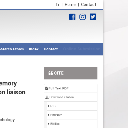
Tr
|
Home
|
Contact
Online Submission
search Ethics
Index
Contact
CITE
memory
Full Text PDF
n liaison
Download citation
RIS
EndNote
ychology
BibTex