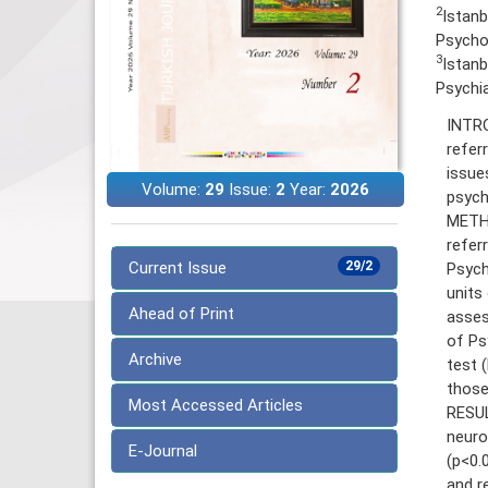
2
Istanb
Psycho
3
Istanb
Psychia
INTRO
refer
issue
Volume:
29
Issue:
2
Year:
2026
psychi
METHO
refer
Current Issue
29/2
Psych
units
Ahead of Print
asses
of Ps
Archive
test 
those
Most Accessed Articles
RESUL
neuro
E-Journal
(p<0.
and r