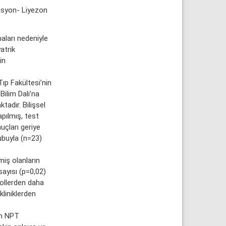
tasyon- Liyezon
aları nedeniyle
atrik
in
ıp Fakültesi’nin
Bilim Dalı’na
adır. Bilişsel
apılmış, test
uçları geriye
rubuyla (n=23)
miş olanların
sayısı (p=0,02)
trollerden daha
kliniklerden
ın NPT