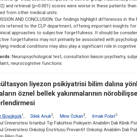
02) and retrieval (p<0.001) scores were worse in these patients than
red from other medical units.
SSION AND CONCLUSION: Our findings highlight differences in the 
nts referred to the CLP department, offering important insights fo
linical approaches to subjective forgetfulness. It should be consider
ctive forgetfulness may not primarily be associated with psychologi
lying medical conditions may also play a significant role in cognitive
ords:
Neuropsychological test, consultation liaison psychiatry, sub
aint, neurocognitive functions
ültasyon liyezon psikiyatrisi bilim dalına yönl
aların öznel bellek yakınmalarının nörobilişse
rlendirmesi
1
2
3
3
z Büyükgök
,
Dilek Anuk
,
Mine Özkan
,
Irmak Polat
ul Üniversitesi İstanbul Tıp Fakültesi Psikiyatri Anabilim Dalı Klinik Ps
ul Üniversitesi Onkoloji Enstitüsü Prevantif Onkoloji Anabilim Dalı Ps
im Bilim Dalı