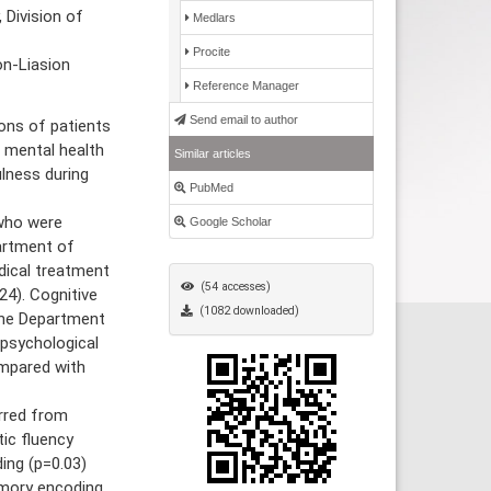
 Division of
Medlars
Procite
on-Liasion
Reference Manager
Send email to author
ons of patients
 mental health
Similar articles
ulness during
PubMed
who were
Google Scholar
artment of
edical treatment
(54 accesses)
24). Cognitive
(1082 downloaded)
the Department
opsychological
ompared with
rred from
ic fluency
ing (p=0.03)
emory encoding