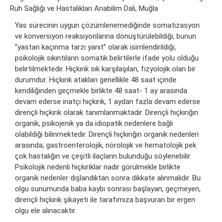
Ruh Sağlığı ve Hastalıkları Anabilim Dalı, Muğla
Yas sürecinin uygun çözümlenemediğinde somatizasyon
ve konversiyon reaksiyonlarına dönüştürülebildiği, bunun
‘’yastan kaçınma tarzı yanıt’’ olarak isimlendirildiği,
psikolojik sıkıntıların somatik belirtilerle ifade yolu olduğu
belirtilmektedir. Hıçkırık sık karşılaşılan, fizyolojik olan bir
durumdur. Hıçkırık atakları genellikle 48 saat içinde
kendiliğinden geçmekle birlikte 48 saat- 1 ay arasında
devam ederse inatçı hıçkırık, 1 aydan fazla devam ederse
dirençli hıçkırık olarak tanımlanmaktadır. Dirençli hıçkırığın
organik, psikojenik ya da idiopatik nedenlere bağlı
olabildiği bilinmektedir. Dirençli hıçkırığın organik nedenleri
arasında; gastroenterolojik, nörolojik ve hematolojik pek
çok hastalığın ve çeşitli ilaçların bulunduğu söylenebilir.
Psikolojik nedenli hıçkırıklar nadir görülmekle birlikte
organik nedenler dışlandıktan sonra dikkate alınmalıdır. Bu
olgu sunumunda baba kaybı sonrası başlayan, geçmeyen,
dirençli hıçkırık şikayeti ile tarafımıza başvuran bir ergen
olgu ele alınacaktır.