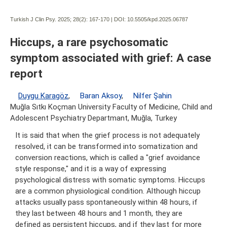
Turkish J Clin Psy. 2025; 28(2):
167-170 | DOI:
10.5505/kpd.2025.06787
Hiccups, a rare psychosomatic
symptom associated with grief: A case
report
Duygu Karagöz
,
Baran Aksoy
,
Nilfer Şahin
Muğla Sıtkı Koçman University Faculty of Medicine, Child and
Adolescent Psychiatry Departmant, Muğla, Turkey
It is said that when the grief process is not adequately
resolved, it can be transformed into somatization and
conversion reactions, which is called a "grief avoidance
style response," and it is a way of expressing
psychological distress with somatic symptoms. Hiccups
are a common physiological condition. Although hiccup
attacks usually pass spontaneously within 48 hours, if
they last between 48 hours and 1 month, they are
defined as persistent hiccups, and if they last for more