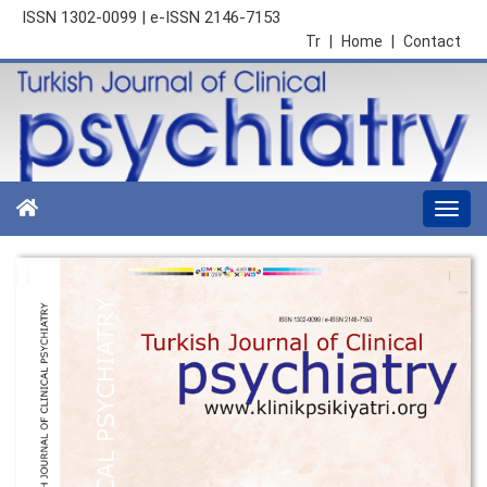
ISSN 1302-0099 | e-ISSN 2146-7153
Tr
|
Home
|
Contact
Togg
navi