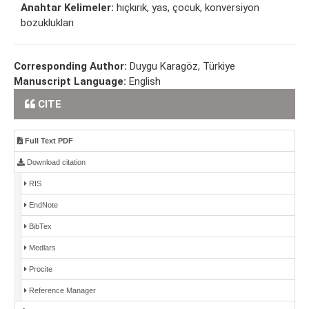
Anahtar Kelimeler:
hıçkırık, yas, çocuk, konversiyon
bozuklukları
Corresponding Author:
Duygu Karagöz, Türkiye
Manuscript Language:
English
CITE
Full Text PDF
Download citation
RIS
EndNote
BibTex
Medlars
Procite
Reference Manager