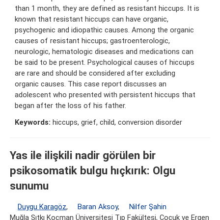
than 1 month, they are defined as resistant hiccups. It is
known that resistant hiccups can have organic,
psychogenic and idiopathic causes. Among the organic
causes of resistant hiccups; gastroenterologic,
neurologic, hematologic diseases and medications can
be said to be present. Psychological causes of hiccups
are rare and should be considered after excluding
organic causes. This case report discusses an
adolescent who presented with persistent hiccups that
began after the loss of his father.
Keywords:
hiccups, grief, child, conversion disorder
Yas ile ilişkili nadir görülen bir
psikosomatik bulgu hıçkırık: Olgu
sunumu
Duygu Karagöz
,
Baran Aksoy
,
Nilfer Şahin
Muğla Sıtkı Koçman Üniversitesi Tıp Fakültesi, Çocuk ve Ergen